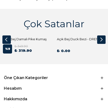
Çok Satanlar
Açık Bej Damalı Pike Kumaş
Açık Bej Duck Bezi - DRE1144 Kumaş Peçete
₺ 349.90
%
9
₺ 319.90
₺ 0.00
Öne Çıkan Kategoriler
Hesabım
Hakkımızda