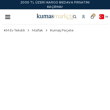
2000 TL ÜZERI KARGO BEDAVA FIRSATINI
KAÇIRMA!
0
TR
KM Ev Tekstili
Mutfak
Kumaş Peçete