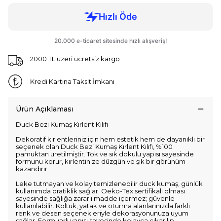
2000 TL üzeri ücretsiz kargo
Kredi Kartına Taksit İmkanı
Ürün Açıklaması
Duck Bezi Kumaş Kırlent Kılıfı
Dekoratif kırlentleriniz için hem estetik hem de dayanıklı bir
seçenek olan Duck Bezi Kumaş Kırlent Kılıfı, %100
pamuktan üretilmiştir. Tok ve sık dokulu yapısı sayesinde
formunu korur, kırlentinize düzgün ve şık bir görünüm
kazandırır.
Leke tutmayan ve kolay temizlenebilir duck kumaş, günlük
kullanımda pratiklik sağlar. Oeko-Tex sertifikalı olması
sayesinde sağlığa zararlı madde içermez; güvenle
kullanılabilir. Koltuk, yatak ve oturma alanlarınızda farklı
renk ve desen seçenekleriyle dekorasyonunuza uyum
sağlar. Fermuarlı yapısı sayesinde kolayca çıkarılıp