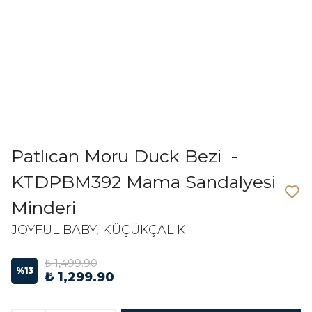
Patlıcan Moru Duck Bezi -
KTDPBM392 Mama Sandalyesi
Minderi
JOYFUL BABY, KÜÇÜKÇALIK
₺ 1,499.90
%
13
₺ 1,299.90