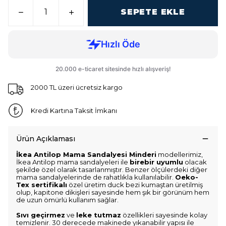
SEPETE EKLE
2000 TL üzeri ücretsiz kargo
Kredi Kartına Taksit İmkanı
Ürün Açıklaması
İkea Antilop Mama Sandalyesi Minderi
modellerimiz,
İkea Antilop mama sandalyeleri ile
birebir uyumlu
olacak
şekilde özel olarak tasarlanmıştır. Benzer ölçülerdeki diğer
mama sandalyelerinde de rahatlıkla kullanılabilir.
Oeko-
Tex sertifikalı
özel üretim duck bezi kumaştan üretilmiş
olup, kapitone dikişleri sayesinde hem şık bir görünüm hem
de uzun ömürlü kullanım sağlar.
Sıvı geçirmez
ve
leke tutmaz
özellikleri sayesinde kolay
temizlenir. 30 derecede makinede yıkanabilir yapısı ile