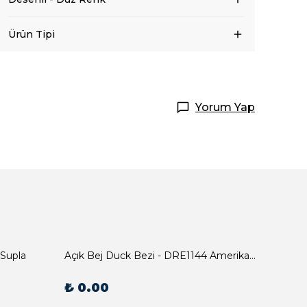
Ürün Tipi
Yorum Yap
 Supla
Açık Bej Duck Bezi - DRE1144 Amerikan Servis
₺ 0.00
₺ 0.