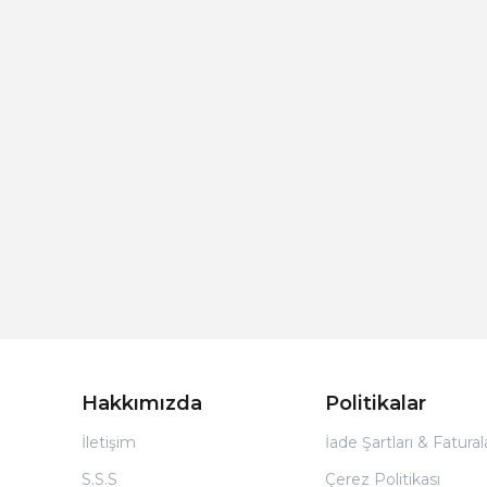
Hakkımızda
Politikalar
İletişim
İade Şartları & Fatura
S.S.S
Çerez Politikası