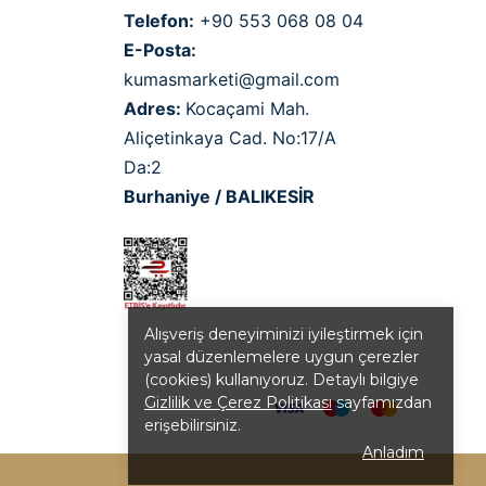
Telefon:
+90 553 068 08 04
E-Posta:
kumasmarketi@gmail.com
Adres:
Kocaçami Mah.
Aliçetinkaya Cad. No:17/A
Da:2
Burhaniye / BALIKESİR
Alışveriş deneyiminizi iyileştirmek için
yasal düzenlemelere uygun çerezler
(cookies) kullanıyoruz. Detaylı bilgiye
Gizlilik ve Çerez Politikası
sayfamızdan
erişebilirsiniz.
Anladım