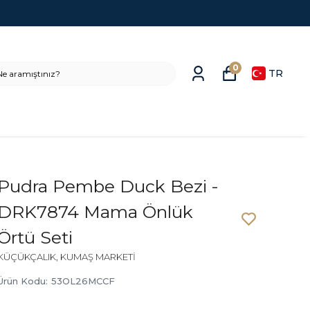
0
TR
Pudra Pembe Duck Bezi -
DRK7874 Mama Önlük
Örtü Seti
KÜÇÜKÇALIK, KUMAŞ MARKETİ
Ürün Kodu
:
53OL26MCCF