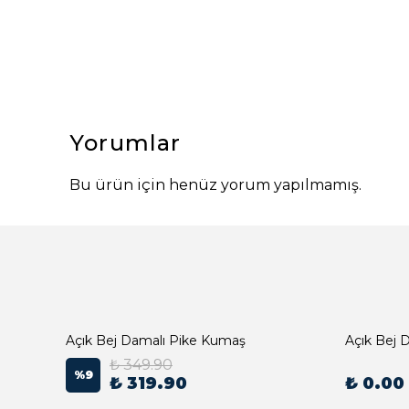
Yorumlar
Bu ürün için henüz yorum yapılmamış.
Açık Bej Damalı Pike Kumaş
₺ 349.90
%
9
₺ 319.90
₺ 0.00