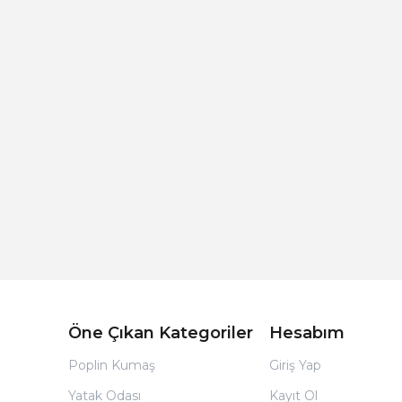
Açık Bej Poplin Kumaş Bebek Nevresim Takımı
Öne Çıkan Kategoriler
Hesabım
Poplin Kumaş
Giriş Yap
Yatak Odası
Kayıt Ol