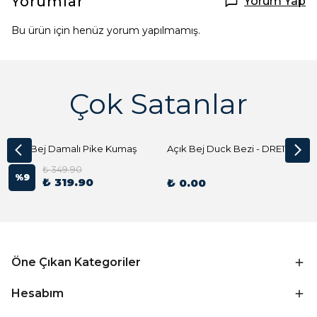
Yorumlar
Yorum Yap
Bu ürün için henüz yorum yapılmamış.
Çok Satanlar
Açık Bej Damalı Pike Kumaş
Açık Bej Duck Bezi - DRE1144 Kumaş Peçete
₺ 349.90
%
9
₺ 319.90
₺ 0.00
Öne Çıkan Kategoriler
Hesabım