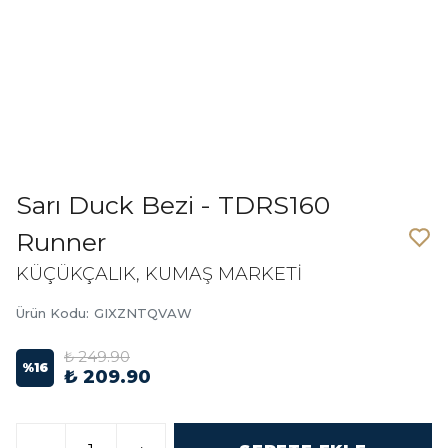
Sarı Duck Bezi - TDRS160
Runner
KÜÇÜKÇALIK, KUMAŞ MARKETİ
Ürün Kodu
:
GIXZNTQVAW
₺ 249.90
%
16
₺ 209.90