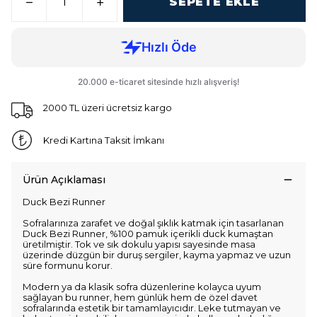
SEPETE EKLE
2000 TL üzeri ücretsiz kargo
Kredi Kartına Taksit İmkanı
Ürün Açıklaması
Duck Bezi Runner
Sofralarınıza zarafet ve doğal şıklık katmak için tasarlanan
Duck Bezi Runner, %100 pamuk içerikli duck kumaştan
üretilmiştir. Tok ve sık dokulu yapısı sayesinde masa
üzerinde düzgün bir duruş sergiler, kayma yapmaz ve uzun
süre formunu korur.
Modern ya da klasik sofra düzenlerine kolayca uyum
sağlayan bu runner, hem günlük hem de özel davet
sofralarında estetik bir tamamlayıcıdır. Leke tutmayan ve