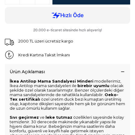
2000 TL üzeri ücretsiz kargo
Kredi Kartına Taksit İmkanı
Ürün Açıklaması
İkea Antilop Mama Sandalyesi Minderi
modellerimiz,
İkea Antilop mama sandalyeleri ile
birebir uyumlu
olacak
şekilde özel olarak tasarlanmıştır. Benzer ölçülerdeki diğer
mama sandalyelerinde de rahatlıkla kullanılabilir.
Oeko-
Tex sertifikalı
özel üretim duck bezi kumaştan üretilmiş
olup, kapitone dikişleri sayesinde hem şık bir görünüm hem
de uzun ömürlü kullanım sağlar.
Sıvı geçirmez
ve
leke tutmaz
özellikleri sayesinde kolay
temizlenir. 30 derecede makinede yıkanabilir yapısı ile
hijyeni daima korur. Bebeğinizin mama saatlerini daha
konforlu, güvenli ve keyifli hale getirmek isteyen