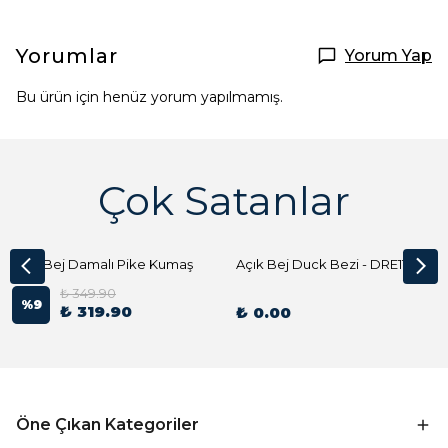
Yorumlar
Yorum Yap
Bu ürün için henüz yorum yapılmamış.
Çok Satanlar
Açık Bej Damalı Pike Kumaş
Açık Bej Duck Bezi - DRE1144 Kumaş Peçete
₺ 349.90
%
9
₺ 319.90
₺ 0.00
Öne Çıkan Kategoriler