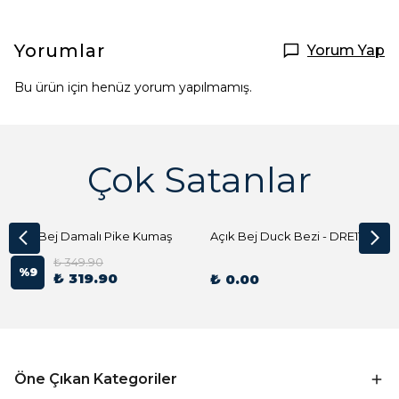
Yorumlar
Yorum Yap
Bu ürün için henüz yorum yapılmamış.
Çok Satanlar
Açık Bej Damalı Pike Kumaş
Açık Bej Duck Bezi - DRE1144 Kumaş Peçete
₺ 349.90
%
9
₺ 319.90
₺ 0.00
Öne Çıkan Kategoriler