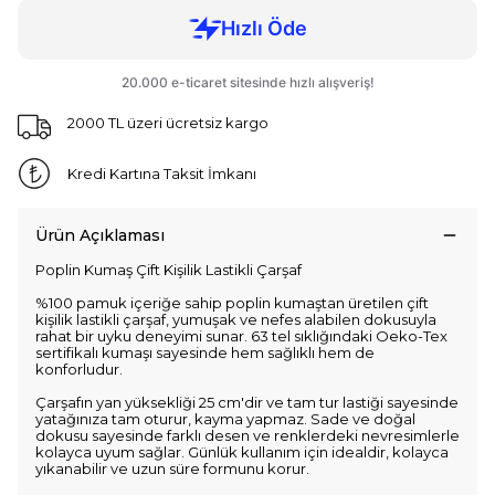
2000 TL üzeri ücretsiz kargo
Kredi Kartına Taksit İmkanı
Ürün Açıklaması
Poplin Kumaş Çift Kişilik Lastikli Çarşaf
%100 pamuk içeriğe sahip poplin kumaştan üretilen çift
kişilik lastikli çarşaf, yumuşak ve nefes alabilen dokusuyla
rahat bir uyku deneyimi sunar. 63 tel sıklığındaki Oeko-Tex
sertifikalı kumaşı sayesinde hem sağlıklı hem de
konforludur.
Çarşafın yan yüksekliği 25 cm'dir ve tam tur lastiği sayesinde
yatağınıza tam oturur, kayma yapmaz. Sade ve doğal
dokusu sayesinde farklı desen ve renklerdeki nevresimlerle
kolayca uyum sağlar. Günlük kullanım için idealdir, kolayca
yıkanabilir ve uzun süre formunu korur.