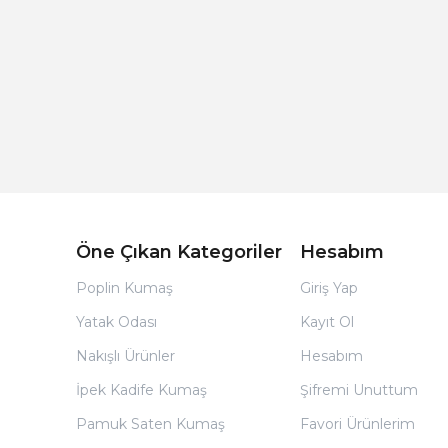
Açık Bej Poplin Kumaş Bebek Nevresim Takımı
Öne Çıkan Kategoriler
Hesabım
Poplin Kumaş
Giriş Yap
Yatak Odası
Kayıt Ol
Nakışlı Ürünler
Hesabım
İpek Kadife Kumaş
Şifremi Unuttum
Pamuk Saten Kumaş
Favori Ürünlerim