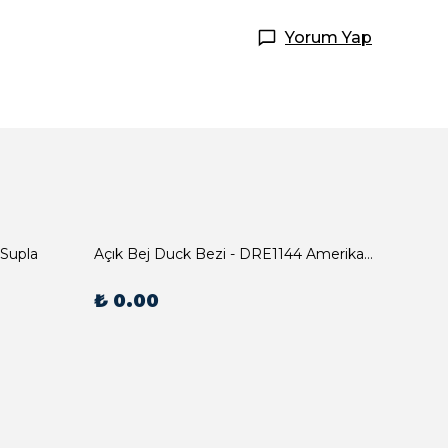
Yorum Yap
 Supla
Açık Bej Duck Bezi - DRE1144 Amerikan Servis
₺ 0.00
₺ 0.