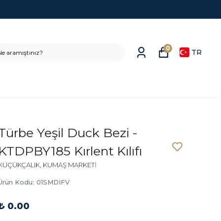
0
TR
Türbe Yeşil Duck Bezi -
KTDPBY185 Kırlent Kılıfı
KÜÇÜKÇALIK, KUMAŞ MARKETİ
Ürün Kodu
:
01SMDIFV
₺ 0.00