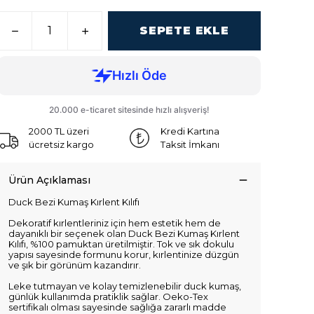
SEPETE EKLE
2000 TL üzeri
Kredi Kartına
ücretsiz kargo
Taksit İmkanı
Ürün Açıklaması
Duck Bezi Kumaş Kırlent Kılıfı
Dekoratif kırlentleriniz için hem estetik hem de
dayanıklı bir seçenek olan Duck Bezi Kumaş Kırlent
Kılıfı, %100 pamuktan üretilmiştir. Tok ve sık dokulu
yapısı sayesinde formunu korur, kırlentinize düzgün
ve şık bir görünüm kazandırır.
Leke tutmayan ve kolay temizlenebilir duck kumaş,
günlük kullanımda pratiklik sağlar. Oeko-Tex
sertifikalı olması sayesinde sağlığa zararlı madde