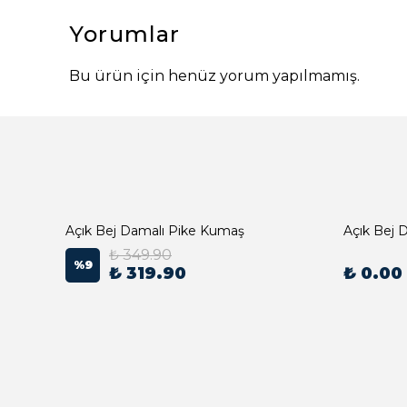
Yorumlar
Bu ürün için henüz yorum yapılmamış.
Açık Bej Damalı Pike Kumaş
₺ 349.90
%
9
₺ 319.90
₺ 0.00