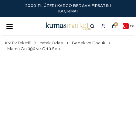
2000 TL ÜZERI KARGO BEDAVA FIRSATINI
KAÇIRMA!
0
TR
KM Ev Tekstili
Yatak Odası
Bebek ve Çocuk
Mama Önlüğü ve Örtü Seti