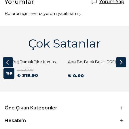
Yorumlar
Yorum Yap
Bu ürün için henüz yorum yapılmamış.
Çok Satanlar
Açık Bej Damalı Pike Kumaş
Açık Bej Duck Bezi - DRE1144 Kumaş Peçete
₺ 349.90
%
9
₺ 319.90
₺ 0.00
Öne Çıkan Kategoriler
Hesabım