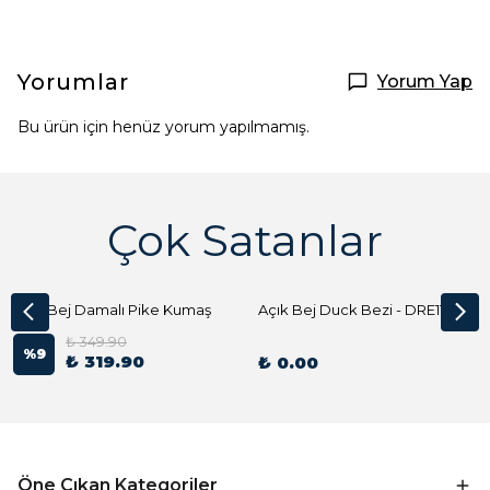
Yorumlar
Yorum Yap
Bu ürün için henüz yorum yapılmamış.
Çok Satanlar
Açık Bej Damalı Pike Kumaş
Açık Bej Duck Bezi - DRE1144 Kumaş Peçete
₺ 349.90
%
9
₺ 319.90
₺ 0.00
Öne Çıkan Kategoriler