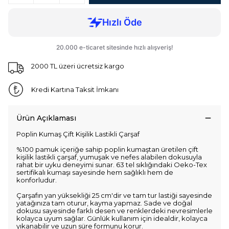
2000 TL üzeri ücretsiz kargo
Kredi Kartına Taksit İmkanı
Ürün Açıklaması
Poplin Kumaş Çift Kişilik Lastikli Çarşaf
%100 pamuk içeriğe sahip poplin kumaştan üretilen çift
kişilik lastikli çarşaf, yumuşak ve nefes alabilen dokusuyla
rahat bir uyku deneyimi sunar. 63 tel sıklığındaki Oeko-Tex
sertifikalı kumaşı sayesinde hem sağlıklı hem de
konforludur.
Çarşafın yan yüksekliği 25 cm'dir ve tam tur lastiği sayesinde
yatağınıza tam oturur, kayma yapmaz. Sade ve doğal
dokusu sayesinde farklı desen ve renklerdeki nevresimlerle
kolayca uyum sağlar. Günlük kullanım için idealdir, kolayca
yıkanabilir ve uzun süre formunu korur.