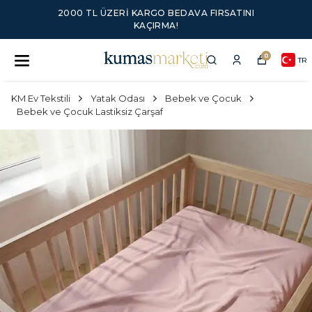
2000 TL ÜZERI KARGO BEDAVA FIRSATINI
KAÇIRMA!
0
TR
KM Ev Tekstili
Yatak Odası
Bebek ve Çocuk
Bebek ve Çocuk Lastiksiz Çarşaf