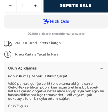
SEPETE EKLE
2000 TL üzeri ücretsiz kargo
Kredi Kartına Taksit İmkanı
Ürün Açıklaması
Poplin Kumaş Bebek Lastiksiz Çarşaf
%100 pamuk içeriğe ve 63 tel dokuma sıklığına sahip
Oeko-Tex sertifikalı poplin kumaştan üretilmiş bu bebek
lastiksiz çarşaf, doğal ve nefes alabilen yapısıyla bebeğinizin
hassas cildine nazikçe temas eder. Hafif ve yumuşak
dokusuyla ferah bir uyku ortamı sağlar.
Ürün Ölçüsü: