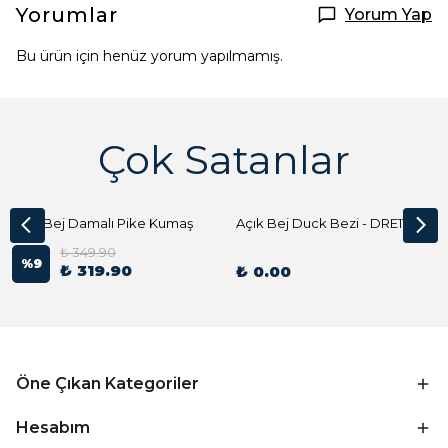
Yorumlar
Yorum Yap
Bu ürün için henüz yorum yapılmamış.
Çok Satanlar
Açık Bej Damalı Pike Kumaş
Açık Bej Duck Bezi - DRE1144 Kumaş Peçete
₺ 349.90
%
9
₺ 319.90
₺ 0.00
Öne Çıkan Kategoriler
Hesabım