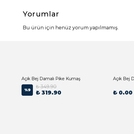
Yorumlar
Bu ürün için henüz yorum yapılmamış.
Açık Bej Damalı Pike Kumaş
₺ 349.90
%
9
₺ 319.90
₺ 0.00