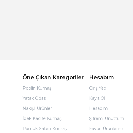
Açık Bej Poplin Kumaş Bebek Nevresim Takımı
Öne Çıkan Kategoriler
Hesabım
Poplin Kumaş
Giriş Yap
Yatak Odası
Kayıt Ol
Nakışlı Ürünler
Hesabım
İpek Kadife Kumaş
Şifremi Unuttum
Pamuk Saten Kumaş
Favori Ürünlerim