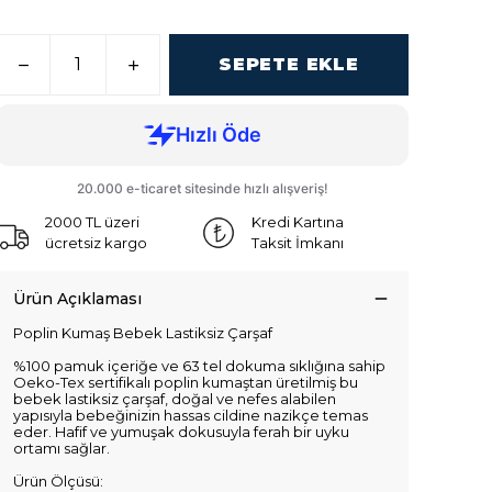
SEPETE EKLE
2000 TL üzeri
Kredi Kartına
ücretsiz kargo
Taksit İmkanı
Ürün Açıklaması
Poplin Kumaş Bebek Lastiksiz Çarşaf
%100 pamuk içeriğe ve 63 tel dokuma sıklığına sahip
Oeko-Tex sertifikalı poplin kumaştan üretilmiş bu
bebek lastiksiz çarşaf, doğal ve nefes alabilen
yapısıyla bebeğinizin hassas cildine nazikçe temas
eder. Hafif ve yumuşak dokusuyla ferah bir uyku
ortamı sağlar.
Ürün Ölçüsü: