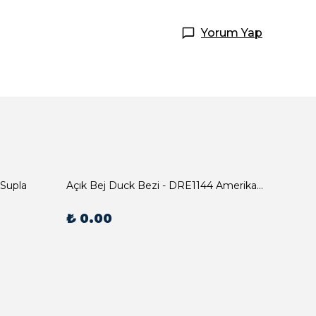
Yorum Yap
 Supla
Açık Bej Duck Bezi - DRE1144 Amerikan Servis
₺ 0.00
₺ 0.