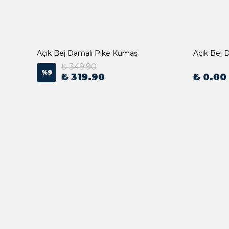
Açık Bej Damalı Pike Kumaş
₺ 349.90
%
9
₺ 319.90
₺ 0.00
Açık Bej Poplin Kumaş Bebek Nevresim Takımı