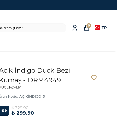
0
TR
Açık İndigo Duck Bezi
Kumaş - DRM4949
KÜÇÜKÇALIK
Ürün Kodu
:
AÇIKİNDIGO-5
₺ 329.90
%
9
₺ 299.90