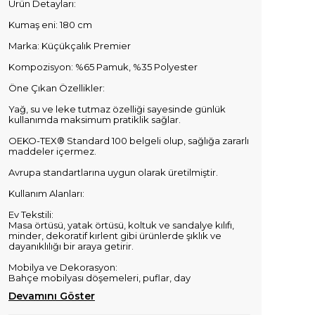
Ürün Detayları:
Kumaş eni: 180 cm
Marka: Küçükçalık Premier
Kompozisyon: %65 Pamuk, %35 Polyester
Öne Çıkan Özellikler:
Yağ, su ve leke tutmaz özelliği sayesinde günlük
kullanımda maksimum pratiklik sağlar.
OEKO-TEX® Standard 100 belgeli olup, sağlığa zararlı
maddeler içermez.
Avrupa standartlarına uygun olarak üretilmiştir.
Kullanım Alanları:
Ev Tekstili:
Masa örtüsü, yatak örtüsü, koltuk ve sandalye kılıfı,
minder, dekoratif kırlent gibi ürünlerde şıklık ve
dayanıklılığı bir araya getirir.
Mobilya ve Dekorasyon:
Bahçe mobilyası döşemeleri, puflar, day
Devamını Göster