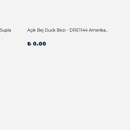
 Supla
Açık Bej Duck Bezi - DRE1144 Amerikan Servis
₺ 0.00
₺ 0.