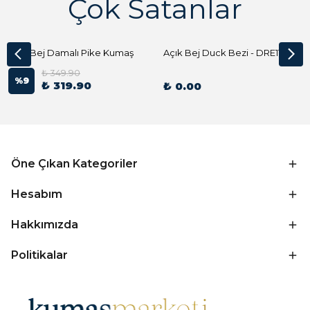
Çok Satanlar
Açık Bej Damalı Pike Kumaş
Açık Bej Duck Bezi - DRE1144 Kumaş Peçete
₺ 349.90
%
9
₺ 319.90
₺ 0.00
Öne Çıkan Kategoriler
Hesabım
Hakkımızda
Politikalar