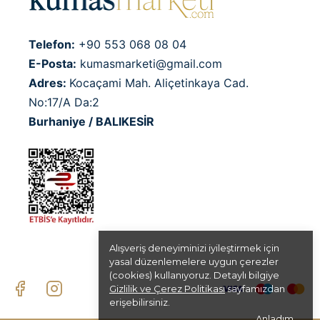
Telefon:
+90 553 068 08 04
E-Posta:
kumasmarketi@gmail.com
Adres:
Kocaçami Mah. Aliçetinkaya Cad.
No:17/A Da:2
Burhaniye / BALIKESİR
Alışveriş deneyiminizi iyileştirmek için
yasal düzenlemelere uygun çerezler
(cookies) kullanıyoruz. Detaylı bilgiye
Gizlilik ve Çerez Politikası
sayfamızdan
erişebilirsiniz.
Anladım