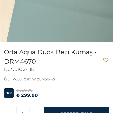
Orta Aqua Duck Bezi Kumaş -
DRM4670
KÜÇÜKÇALIK
Ürün Kodu
:
ORTAAQUADU-45
₺ 329.90
%
9
₺ 299.90