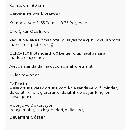
Kumaş eni: 180 cm
Marka: Küçükçalık Premier
Kompozisyon: %65 Pamuk, %35 Polyester
Öne Çıkan Özellikler:
Yağ, su ve leke tutmaz özelliği sayesinde günlük kullanımda
maksimum pratiklik sağlar.
OEKO-TEX® Standard 100 belgeli olup, sağlığa zararlı
maddeler içermez.
Avrupa standartlarına uygun olarak üretilmiştir.
Kullanım Alanları:
Ev Tekstili:
Masa örtüsü, yatak örtüsü, koltuk ve sandalye kılıfı, minder,
dekoratif kırlent gibi ürünlerde şıklık ve dayanıklılığı bir
araya getirir.
Mobilya ve Dekorasyon:
Bahçe mobilyası döşemeleri, puflar, day
Devamını Göster