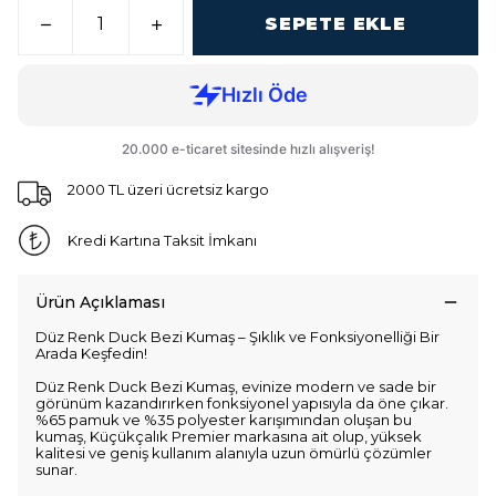
SEPETE EKLE
2000 TL üzeri ücretsiz kargo
Kredi Kartına Taksit İmkanı
Ürün Açıklaması
Düz Renk Duck Bezi Kumaş – Şıklık ve Fonksiyonelliği Bir
Arada Keşfedin!
Düz Renk Duck Bezi Kumaş, evinize modern ve sade bir
görünüm kazandırırken fonksiyonel yapısıyla da öne çıkar.
%65 pamuk ve %35 polyester karışımından oluşan bu
kumaş, Küçükçalık Premier markasına ait olup, yüksek
kalitesi ve geniş kullanım alanıyla uzun ömürlü çözümler
sunar.