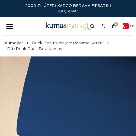
2000 TL ÜZERI KARGO BEDAVA FIRSATINI
KAÇIRMA!
0
TR
Kumaşlar
Duck Bezi Kumaş ve Panama Keteni
Düz Renk Duck Bezi Kumaş