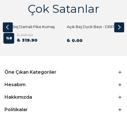
Çok Satanlar
Açık Bej Damalı Pike Kumaş
Açık Bej Duck Bezi - DRE1144 Kumaş Peçete
₺ 349.90
%
9
₺ 319.90
₺ 0.00
Öne Çıkan Kategoriler
Hesabım
Hakkımızda
Politikalar