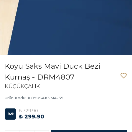
Koyu Saks Mavi Duck Bezi
Kumaş - DRM4807
KÜÇÜKÇALIK
Ürün Kodu
:
KOYUSAKSMA-35
₺ 329.90
%
9
₺ 299.90