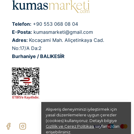
Telefon:
+90 553 068 08 04
E-Posta:
kumasmarketi@gmail.com
Adres:
Kocaçami Mah. Aliçetinkaya Cad.
No:17/A Da:2
Burhaniye / BALIKESİR
Alışveriş deneyiminizi iyileştirmek için
yasal düzenlemelere uygun çerezler
(cookies) kullanıyoruz. Detaylı bilgiye
Gizlilik ve Çerez Politikası
sayfamızdan
erişebilirsiniz.