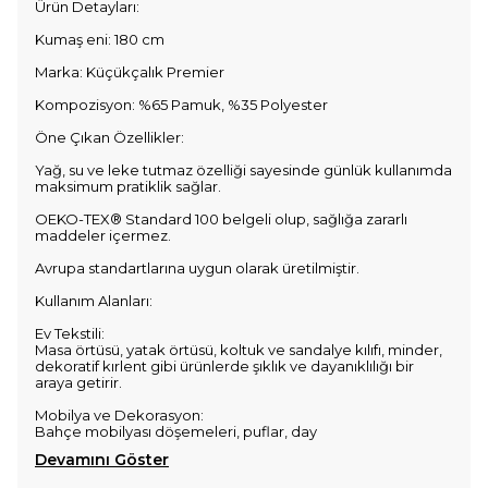
Ürün Detayları:
Kumaş eni: 180 cm
Marka: Küçükçalık Premier
Kompozisyon: %65 Pamuk, %35 Polyester
Öne Çıkan Özellikler:
Yağ, su ve leke tutmaz özelliği sayesinde günlük kullanımda
maksimum pratiklik sağlar.
OEKO-TEX® Standard 100 belgeli olup, sağlığa zararlı
maddeler içermez.
Avrupa standartlarına uygun olarak üretilmiştir.
Kullanım Alanları:
Ev Tekstili:
Masa örtüsü, yatak örtüsü, koltuk ve sandalye kılıfı, minder,
dekoratif kırlent gibi ürünlerde şıklık ve dayanıklılığı bir
araya getirir.
Mobilya ve Dekorasyon:
Bahçe mobilyası döşemeleri, puflar, day
Devamını Göster