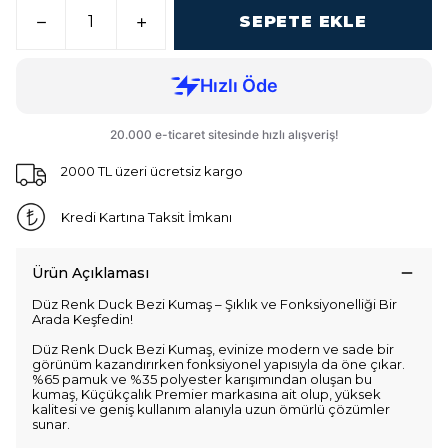
SEPETE EKLE
2000 TL üzeri ücretsiz kargo
Kredi Kartına Taksit İmkanı
Ürün Açıklaması
Düz Renk Duck Bezi Kumaş – Şıklık ve Fonksiyonelliği Bir
Arada Keşfedin!
Düz Renk Duck Bezi Kumaş, evinize modern ve sade bir
görünüm kazandırırken fonksiyonel yapısıyla da öne çıkar.
%65 pamuk ve %35 polyester karışımından oluşan bu
kumaş, Küçükçalık Premier markasına ait olup, yüksek
kalitesi ve geniş kullanım alanıyla uzun ömürlü çözümler
sunar.