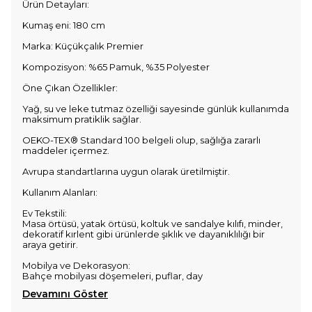
Ürün Detayları:
Kumaş eni: 180 cm
Marka: Küçükçalık Premier
Kompozisyon: %65 Pamuk, %35 Polyester
Öne Çıkan Özellikler:
Yağ, su ve leke tutmaz özelliği sayesinde günlük kullanımda
maksimum pratiklik sağlar.
OEKO-TEX® Standard 100 belgeli olup, sağlığa zararlı
maddeler içermez.
Avrupa standartlarına uygun olarak üretilmiştir.
Kullanım Alanları:
Ev Tekstili:
Masa örtüsü, yatak örtüsü, koltuk ve sandalye kılıfı, minder,
dekoratif kırlent gibi ürünlerde şıklık ve dayanıklılığı bir
araya getirir.
Mobilya ve Dekorasyon:
Bahçe mobilyası döşemeleri, puflar, day
Devamını Göster