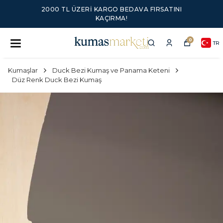
2000 TL ÜZERI KARGO BEDAVA FIRSATINI
KAÇIRMA!
0
TR
Kumaşlar
Duck Bezi Kumaş ve Panama Keteni
Düz Renk Duck Bezi Kumaş