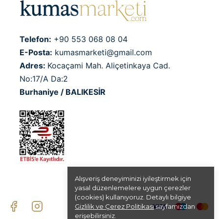
Telefon:
+90 553 068 08 04
E-Posta:
kumasmarketi@gmail.com
Adres:
Kocaçami Mah. Aliçetinkaya Cad.
No:17/A Da:2
Burhaniye / BALIKESİR
Alışveriş deneyiminizi iyileştirmek için
yasal düzenlemelere uygun çerezler
(cookies) kullanıyoruz. Detaylı bilgiye
Gizlilik ve Çerez Politikası
sayfamızdan
erişebilirsiniz.