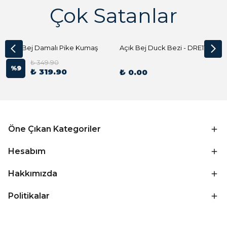
Çok Satanlar
Açık Bej Damalı Pike Kumaş
Açık Bej Duck Bezi - DRE1144 Kumaş Peçete
₺ 349.90
%
9
₺ 319.90
₺ 0.00
Öne Çıkan Kategoriler
Hesabım
Hakkımızda
Politikalar