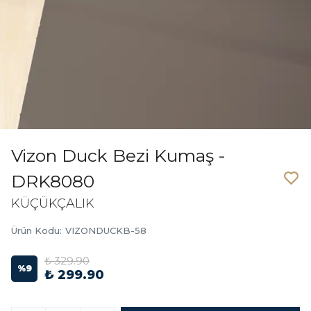
Vizon Duck Bezi Kumaş -
DRK8080
KÜÇÜKÇALIK
Ürün Kodu
:
VIZONDUCKB-58
₺ 329.90
%
9
₺ 299.90