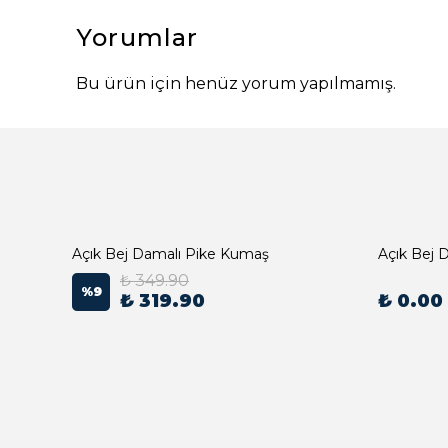
Yorumlar
Bu ürün için henüz yorum yapılmamış.
Açık Bej Damalı Pike Kumaş
₺ 349.90
%
9
₺ 319.90
₺ 0.00