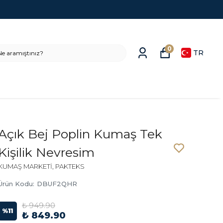
0
TR
Açık Bej Poplin Kumaş Tek
Kişilik Nevresim
KUMAŞ MARKETİ, PAKTEKS
Ürün Kodu
:
DBUF2QHR
₺ 949.90
%
11
₺ 849.90