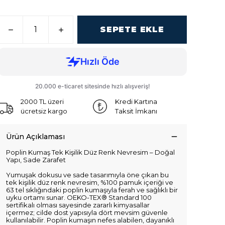
SEPETE EKLE
2000 TL üzeri
Kredi Kartına
ücretsiz kargo
Taksit İmkanı
Ürün Açıklaması
Poplin Kumaş Tek Kişilik Düz Renk Nevresim – Doğal
Yapı, Sade Zarafet
Yumuşak dokusu ve sade tasarımıyla öne çıkan bu
tek kişilik düz renk nevresim, %100 pamuk içeriği ve
63 tel sıklığındaki poplin kumaşıyla ferah ve sağlıklı bir
uyku ortamı sunar. OEKO-TEX® Standard 100
sertifikalı olması sayesinde zararlı kimyasallar
içermez; cilde dost yapısıyla dört mevsim güvenle
kullanılabilir. Poplin kumaşın nefes alabilen, dayanıklı