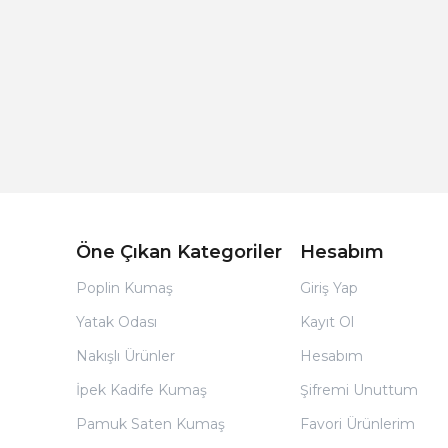
Açık Bej Poplin Kumaş Bebek Nevresim Takımı
Öne Çıkan Kategoriler
Hesabım
Poplin Kumaş
Giriş Yap
Yatak Odası
Kayıt Ol
Nakışlı Ürünler
Hesabım
İpek Kadife Kumaş
Şifremi Unuttum
Pamuk Saten Kumaş
Favori Ürünlerim