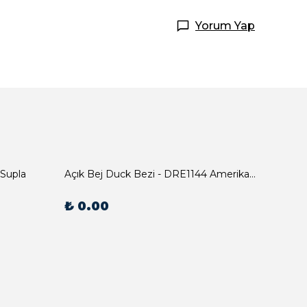
Yorum Yap
 Supla
Açık Bej Duck Bezi - DRE1144 Amerikan Servis
₺ 0.00
₺ 0.