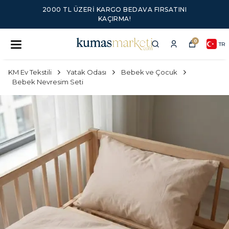
2000 TL ÜZERI KARGO BEDAVA FIRSATINI
KAÇIRMA!
0
TR
KM Ev Tekstili
Yatak Odası
Bebek ve Çocuk
Bebek Nevresim Seti