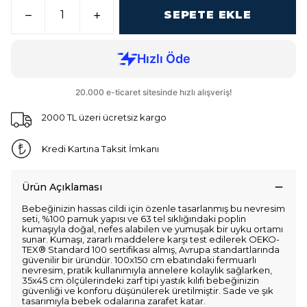
SEPETE EKLE
2000 TL üzeri ücretsiz kargo
Kredi Kartına Taksit İmkanı
Ürün Açıklaması
Bebeğinizin hassas cildi için özenle tasarlanmış bu nevresim
seti, %100 pamuk yapısı ve 63 tel sıklığındaki poplin
kumaşıyla doğal, nefes alabilen ve yumuşak bir uyku ortamı
sunar. Kumaşı, zararlı maddelere karşı test edilerek OEKO-
TEX® Standard 100 sertifikası almış, Avrupa standartlarında
güvenilir bir üründür. 100x150 cm ebatındaki fermuarlı
nevresim, pratik kullanımıyla annelere kolaylık sağlarken,
35x45 cm ölçülerindeki zarf tipi yastık kılıfı bebeğinizin
güvenliği ve konforu düşünülerek üretilmiştir. Sade ve şık
tasarımıyla bebek odalarına zarafet katar.