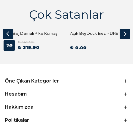
Çok Satanlar
Açık Bej Damalı Pike Kumaş
Açık Bej Duck Bezi - DRE1144 Kumaş Peçete
₺ 349.90
%
9
₺ 319.90
₺ 0.00
Öne Çıkan Kategoriler
Hesabım
Hakkımızda
Politikalar