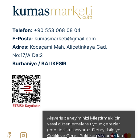
Telefon:
+90 553 068 08 04
E-Posta:
kumasmarketi@gmail.com
Adres:
Kocaçami Mah. Aliçetinkaya Cad.
No:17/A Da:2
Burhaniye / BALIKESİR
Alışveriş deneyiminizi iyileştirmek için
yasal düzenlemelere uygun çerezler
(cookies) kullanıyoruz. Detaylı bilgiye
Gizlilik ve Çerez Politikası
sayfamızdan