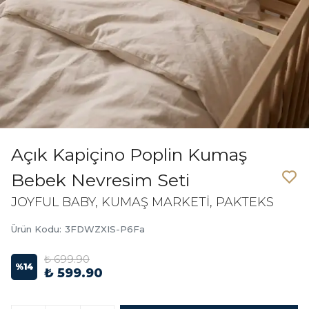
Açık Kapiçino Poplin Kumaş
Bebek Nevresim Seti
JOYFUL BABY, KUMAŞ MARKETİ, PAKTEKS
Ürün Kodu
:
3FDWZXIS-P6Fa
₺ 699.90
%
14
₺ 599.90