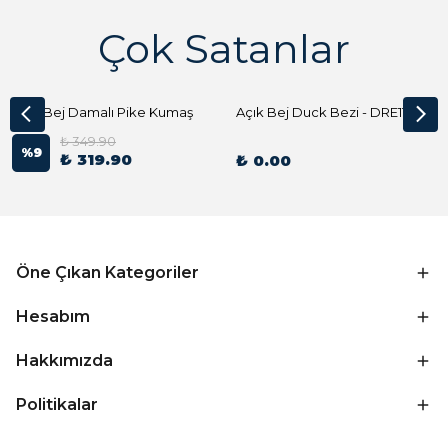
Çok Satanlar
Açık Bej Damalı Pike Kumaş
Açık Bej Duck Bezi - DRE1144 Kumaş Peçete
₺ 349.90
%
9
₺ 319.90
₺ 0.00
Öne Çıkan Kategoriler
Hesabım
Hakkımızda
Politikalar