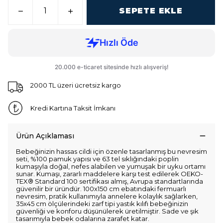
SEPETE EKLE
2000 TL üzeri ücretsiz kargo
Kredi Kartına Taksit İmkanı
Ürün Açıklaması
Bebeğinizin hassas cildi için özenle tasarlanmış bu nevresim
seti, %100 pamuk yapısı ve 63 tel sıklığındaki poplin
kumaşıyla doğal, nefes alabilen ve yumuşak bir uyku ortamı
sunar. Kumaşı, zararlı maddelere karşı test edilerek OEKO-
TEX® Standard 100 sertifikası almış, Avrupa standartlarında
güvenilir bir üründür. 100x150 cm ebatındaki fermuarlı
nevresim, pratik kullanımıyla annelere kolaylık sağlarken,
35x45 cm ölçülerindeki zarf tipi yastık kılıfı bebeğinizin
güvenliği ve konforu düşünülerek üretilmiştir. Sade ve şık
tasarımıyla bebek odalarına zarafet katar.