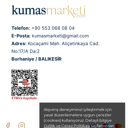
Telefon:
+90 553 068 08 04
E-Posta:
kumasmarketi@gmail.com
Adres:
Kocaçami Mah. Aliçetinkaya Cad.
No:17/A Da:2
Burhaniye / BALIKESİR
Alışveriş deneyiminizi iyileştirmek için
yasal düzenlemelere uygun çerezler
(cookies) kullanıyoruz. Detaylı bilgiye
Gizlilik ve Çerez Politikası
sayfamızdan