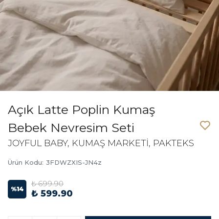
Açık Latte Poplin Kumaş
Bebek Nevresim Seti
JOYFUL BABY, KUMAŞ MARKETİ, PAKTEKS
Ürün Kodu
:
3FDWZXIS-JN4z
₺ 699.90
%
14
₺ 599.90