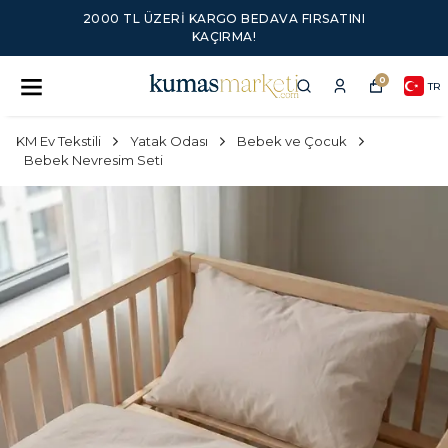
2000 TL ÜZERI KARGO BEDAVA FIRSATINI
KAÇIRMA!
0
TR
KM Ev Tekstili
Yatak Odası
Bebek ve Çocuk
Bebek Nevresim Seti