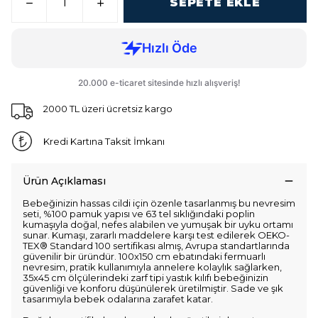
SEPETE EKLE
2000 TL üzeri ücretsiz kargo
Kredi Kartına Taksit İmkanı
Ürün Açıklaması
Bebeğinizin hassas cildi için özenle tasarlanmış bu nevresim
seti, %100 pamuk yapısı ve 63 tel sıklığındaki poplin
kumaşıyla doğal, nefes alabilen ve yumuşak bir uyku ortamı
sunar. Kumaşı, zararlı maddelere karşı test edilerek OEKO-
TEX® Standard 100 sertifikası almış, Avrupa standartlarında
güvenilir bir üründür. 100x150 cm ebatındaki fermuarlı
nevresim, pratik kullanımıyla annelere kolaylık sağlarken,
35x45 cm ölçülerindeki zarf tipi yastık kılıfı bebeğinizin
güvenliği ve konforu düşünülerek üretilmiştir. Sade ve şık
tasarımıyla bebek odalarına zarafet katar.