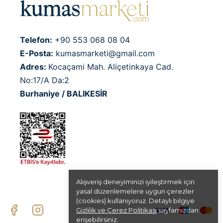
Telefon:
+90 553 068 08 04
E-Posta:
kumasmarketi@gmail.com
Adres:
Kocaçami Mah. Aliçetinkaya Cad.
No:17/A Da:2
Burhaniye / BALIKESİR
Alışveriş deneyiminizi iyileştirmek için
yasal düzenlemelere uygun çerezler
(cookies) kullanıyoruz. Detaylı bilgiye
Gizlilik ve Çerez Politikası
sayfamızdan
erişebilirsiniz.