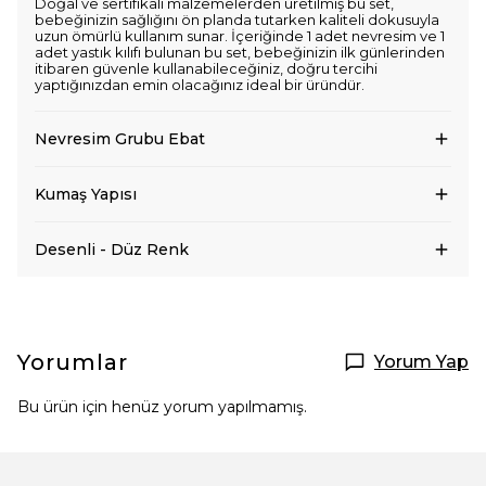
Doğal ve sertifikalı malzemelerden üretilmiş bu set,
bebeğinizin sağlığını ön planda tutarken kaliteli dokusuyla
uzun ömürlü kullanım sunar. İçeriğinde 1 adet nevresim ve 1
adet yastık kılıfı bulunan bu set, bebeğinizin ilk günlerinden
itibaren güvenle kullanabileceğiniz, doğru tercihi
yaptığınızdan emin olacağınız ideal bir üründür.
Nevresim Grubu Ebat
Kumaş Yapısı
Desenli - Düz Renk
Yorumlar
Yorum Yap
Bu ürün için henüz yorum yapılmamış.