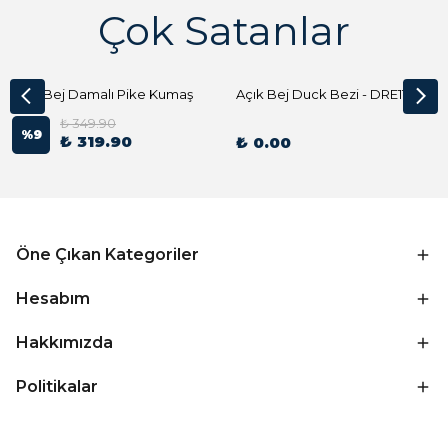
Çok Satanlar
Açık Bej Damalı Pike Kumaş
Açık Bej Duck Bezi - DRE1144 Kumaş Peçete
₺ 349.90
%
9
₺ 319.90
₺ 0.00
Öne Çıkan Kategoriler
Hesabım
Hakkımızda
Politikalar