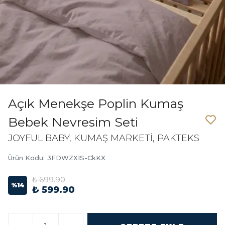
Açık Menekşe Poplin Kumaş
Bebek Nevresim Seti
JOYFUL BABY, KUMAŞ MARKETİ, PAKTEKS
Ürün Kodu
:
3FDWZXIS-CkKX
₺ 699.90
%
14
₺ 599.90