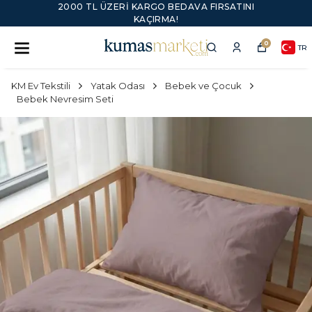
2000 TL ÜZERI KARGO BEDAVA FIRSATINI
KAÇIRMA!
0
TR
KM Ev Tekstili
Yatak Odası
Bebek ve Çocuk
Bebek Nevresim Seti