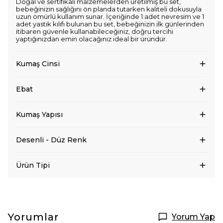
Doğal ve sertifikalı malzemelerden üretilmiş bu set,
bebeğinizin sağlığını ön planda tutarken kaliteli dokusuyla
uzun ömürlü kullanım sunar. İçeriğinde 1 adet nevresim ve 1
adet yastık kılıfı bulunan bu set, bebeğinizin ilk günlerinden
itibaren güvenle kullanabileceğiniz, doğru tercihi
yaptığınızdan emin olacağınız ideal bir üründür.
Kumaş Cinsi
Ebat
Kumaş Yapısı
Desenli - Düz Renk
Ürün Tipi
Yorumlar
Yorum Yap