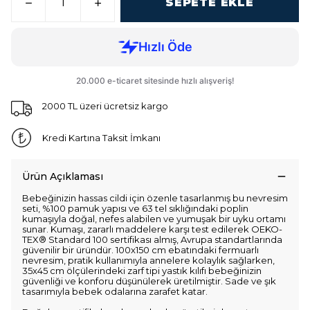
SEPETE EKLE
2000 TL üzeri ücretsiz kargo
Kredi Kartına Taksit İmkanı
Ürün Açıklaması
Bebeğinizin hassas cildi için özenle tasarlanmış bu nevresim
seti, %100 pamuk yapısı ve 63 tel sıklığındaki poplin
kumaşıyla doğal, nefes alabilen ve yumuşak bir uyku ortamı
sunar. Kumaşı, zararlı maddelere karşı test edilerek OEKO-
TEX® Standard 100 sertifikası almış, Avrupa standartlarında
güvenilir bir üründür. 100x150 cm ebatındaki fermuarlı
nevresim, pratik kullanımıyla annelere kolaylık sağlarken,
35x45 cm ölçülerindeki zarf tipi yastık kılıfı bebeğinizin
güvenliği ve konforu düşünülerek üretilmiştir. Sade ve şık
tasarımıyla bebek odalarına zarafet katar.