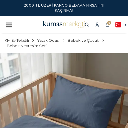
2000 TL ÜZERI KARGO BEDAVA FIRSATINI
KAÇIRMA!
0
TR
KM Ev Tekstili
Yatak Odası
Bebek ve Çocuk
Bebek Nevresim Seti