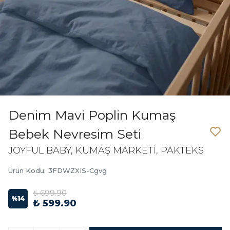
Denim Mavi Poplin Kumaş
Bebek Nevresim Seti
JOYFUL BABY, KUMAŞ MARKETİ, PAKTEKS
Ürün Kodu
:
3FDWZXIS-Cgvg
₺ 699.90
%
14
₺ 599.90