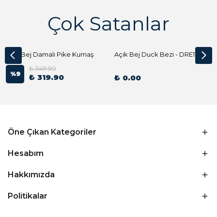
Çok Satanlar
Açık Bej Damalı Pike Kumaş
Açık Bej Duck Bezi - DRE1144 Kumaş Peçete
₺ 349.90
%
9
₺ 319.90
₺ 0.00
Öne Çıkan Kategoriler
Hesabım
Hakkımızda
Politikalar