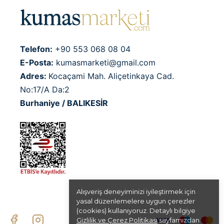
Telefon:
+90 553 068 08 04
E-Posta:
kumasmarketi@gmail.com
Adres:
Kocaçami Mah. Aliçetinkaya Cad.
No:17/A Da:2
Burhaniye / BALIKESİR
Alışveriş deneyiminizi iyileştirmek için
yasal düzenlemelere uygun çerezler
(cookies) kullanıyoruz. Detaylı bilgiye
Gizlilik ve Çerez Politikası
sayfamızdan