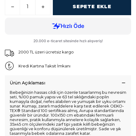
SEPETE EKLE
2000 TL üzeri ücretsiz kargo
Kredi Kartına Taksit İmkanı
Ürün Açıklaması
Bebeğinizin hassas cildi için özenle tasarlanmış bu nevresim
seti, %100 pamuk yapısı ve 63 tel sıklığındaki poplin
kumaşıyla doğal, nefes alabilen ve yumuşak bir uyku ortamı
sunar. Kumaşı, zararlı maddelere karşı test edilerek OEKO-
TEX® Standard 100 sertifikası almış, Avrupa standartlarında
güvenilir bir üründür. 100x150 cm ebatındaki fermuarlı
nevresim, pratik kullanımıyla annelere kolaylık sağlarken,
35x45 cm ölçülerindeki zarf tipi yastık kılıfı bebeğinizin
güvenliği ve konforu düşünülerek üretilmiştir. Sade ve şık
tasarımıyla bebek odalarına zarafet katar.