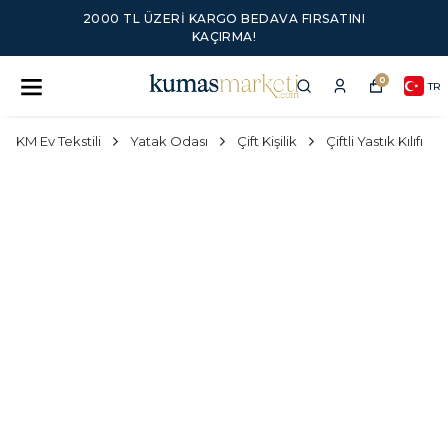
2000 TL ÜZERI KARGO BEDAVA FIRSATINI
KAÇIRMA!
0
TR
KM Ev Tekstili
Yatak Odası
Çift Kişilik
Çiftli Yastık Kılıfı