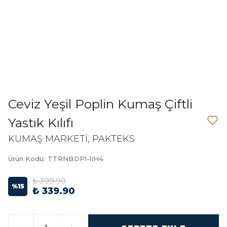
Ceviz Yeşil Poplin Kumaş Çiftli
Yastık Kılıfı
KUMAŞ MARKETİ, PAKTEKS
Ürün Kodu
:
TTRNBDP1-lIH4
₺ 399.90
%
15
₺ 339.90