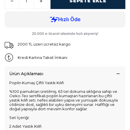
SEPETE EKLE
2000 TL üzeri ücretsiz kargo
Kredi Kartına Taksit İmkanı
Ürün Açıklaması
Poplin Kumaş Çiftli Yastık Kılıfı
%100 pamuktan üretilmiş, 63 tel dokuma sıklığına sahip ve
Oeko-Tex sertifikalı poplin kumaştan hazırlanan bu çiftli
yastık kılıfı seti, nefes alabilen yapısı ve yumuşak dokusuyla
cildinize dost, sağlıklı bir uyku deneyimi sunar. Hafifliği ve
doğal yapısıyla dört mevsim konfor sağlar.
Set İçeriği:
2 Adet Yastık Kılıfı