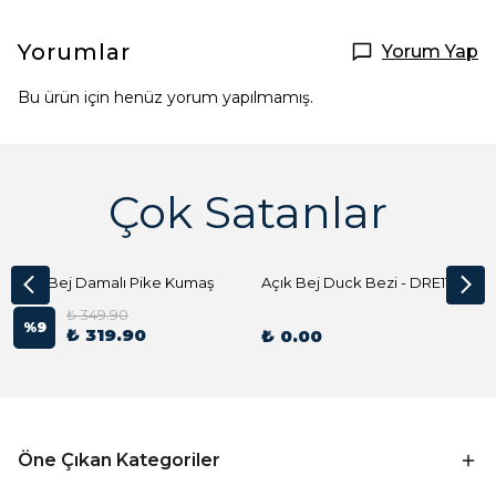
Yorumlar
Yorum Yap
Bu ürün için henüz yorum yapılmamış.
Çok Satanlar
Açık Bej Damalı Pike Kumaş
Açık Bej Duck Bezi - DRE1144 Kumaş Peçete
₺ 349.90
%
9
₺ 319.90
₺ 0.00
Öne Çıkan Kategoriler