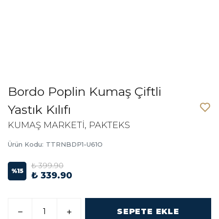
Bordo Poplin Kumaş Çiftli
Yastık Kılıfı
KUMAŞ MARKETİ, PAKTEKS
Ürün Kodu
:
TTRNBDP1-U61O
₺ 399.90
%
15
₺ 339.90
SEPETE EKLE