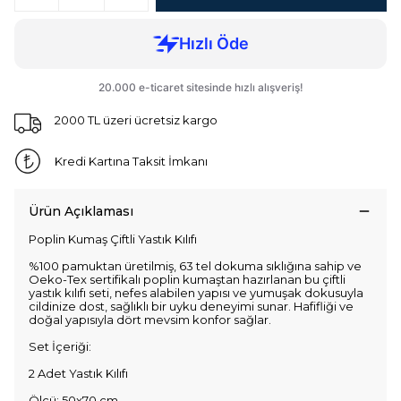
2000 TL üzeri ücretsiz kargo
Kredi Kartına Taksit İmkanı
Ürün Açıklaması
Poplin Kumaş Çiftli Yastık Kılıfı
%100 pamuktan üretilmiş, 63 tel dokuma sıklığına sahip ve
Oeko-Tex sertifikalı poplin kumaştan hazırlanan bu çiftli
yastık kılıfı seti, nefes alabilen yapısı ve yumuşak dokusuyla
cildinize dost, sağlıklı bir uyku deneyimi sunar. Hafifliği ve
doğal yapısıyla dört mevsim konfor sağlar.
Set İçeriği:
2 Adet Yastık Kılıfı
Ölçü: 50x70 cm