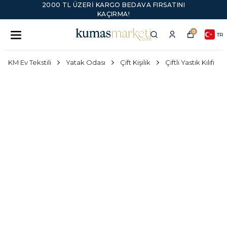
2000 TL ÜZERI KARGO BEDAVA FIRSATINI
KAÇIRMA!
0
TR
KM Ev Tekstili
Yatak Odası
Çift Kişilik
Çiftli Yastık Kılıfı