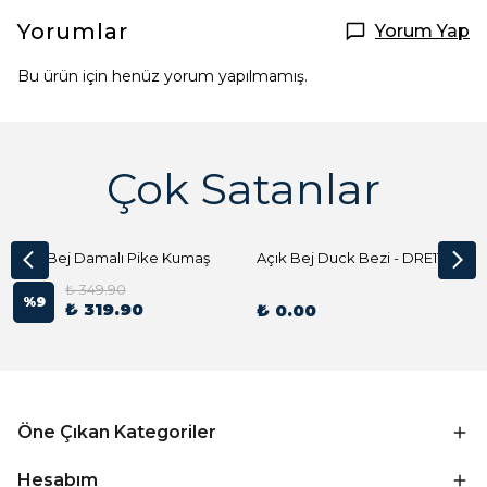
Yorumlar
Yorum Yap
Bu ürün için henüz yorum yapılmamış.
Çok Satanlar
Açık Bej Damalı Pike Kumaş
Açık Bej Duck Bezi - DRE1144 Kumaş Peçete
₺ 349.90
%
9
₺ 319.90
₺ 0.00
Öne Çıkan Kategoriler
Hesabım