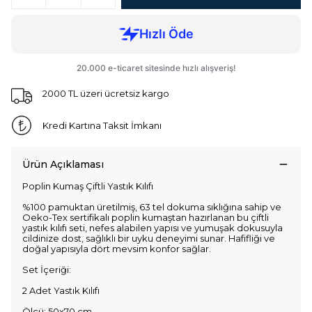
2000 TL üzeri ücretsiz kargo
Kredi Kartına Taksit İmkanı
Ürün Açıklaması
Poplin Kumaş Çiftli Yastık Kılıfı
%100 pamuktan üretilmiş, 63 tel dokuma sıklığına sahip ve
Oeko-Tex sertifikalı poplin kumaştan hazırlanan bu çiftli
yastık kılıfı seti, nefes alabilen yapısı ve yumuşak dokusuyla
cildinize dost, sağlıklı bir uyku deneyimi sunar. Hafifliği ve
doğal yapısıyla dört mevsim konfor sağlar.
Set İçeriği:
2 Adet Yastık Kılıfı
Ölçü: 50x70 cm