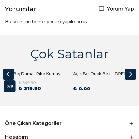
Yorumlar
Yorum Yap
Bu ürün için henüz yorum yapılmamış.
Çok Satanlar
Açık Bej Damalı Pike Kumaş
Açık Bej Duck Bezi - DRE1144 Kumaş Peçete
₺ 349.90
%
9
₺ 319.90
₺ 0.00
Öne Çıkan Kategoriler
Hesabım