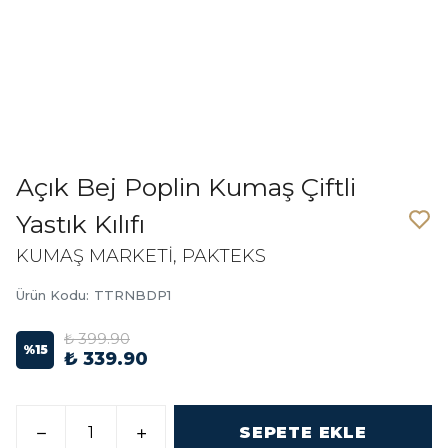
Açık Bej Poplin Kumaş Çiftli
Yastık Kılıfı
KUMAŞ MARKETİ, PAKTEKS
Ürün Kodu
:
TTRNBDP1
₺ 399.90
%
15
₺ 339.90
SEPETE EKLE