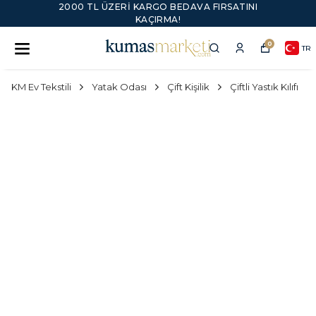
2000 TL ÜZERI KARGO BEDAVA FIRSATINI
KAÇIRMA!
0
TR
KM Ev Tekstili
Yatak Odası
Çift Kişilik
Çiftli Yastık Kılıfı