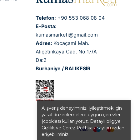
Telefon:
+90 553 068 08 04
E-Posta:
kumasmarketi@gmail.com
Adres:
Kocaçami Mah.
Aliçetinkaya Cad. No:17/A
Da:2
Burhaniye / BALIKESİR
Alışveriş deneyiminizi iyileştirmek için
yasal düzenlemelere uygun çerezler
(cookies) kullanıyoruz. Detaylı bilgiye
Gizlilik ve Çerez Politikası
sayfamızdan
erişebilirsiniz.