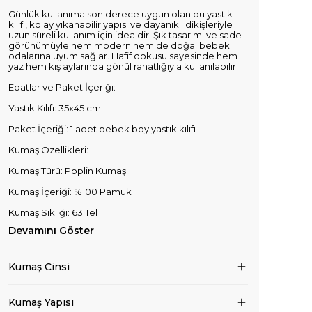
Günlük kullanıma son derece uygun olan bu yastık
kılıfı, kolay yıkanabilir yapısı ve dayanıklı dikişleriyle
uzun süreli kullanım için idealdir. Şık tasarımı ve sade
görünümüyle hem modern hem de doğal bebek
odalarına uyum sağlar. Hafif dokusu sayesinde hem
yaz hem kış aylarında gönül rahatlığıyla kullanılabilir.
Ebatlar ve Paket İçeriği:
Yastık Kılıfı: 35x45 cm
Paket İçeriği: 1 adet bebek boy yastık kılıfı
Kumaş Özellikleri:
Kumaş Türü: Poplin Kumaş
Kumaş İçeriği: %100 Pamuk
Kumaş Sıklığı: 63 Tel
Devamını Göster
Kumaş Cinsi
Kumaş Yapısı