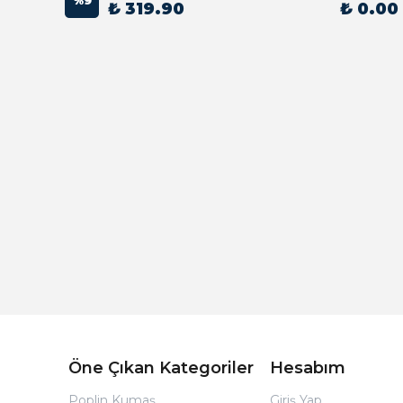
%
9
₺ 319.90
₺ 0.00
Açık Bej Poplin Kumaş Bebek Nevresim Takımı
Öne Çıkan Kategoriler
Hesabım
Poplin Kumaş
Giriş Yap