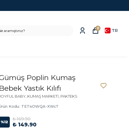
0
TR
Gümüş Poplin Kumaş
Bebek Yastık Kılıfı
JOYFUL BABY, KUMAŞ MARKETİ, PAKTEKS
Ürün Kodu
:
TET4OWQA-XWcT
₺ 169.90
%
12
₺ 149.90