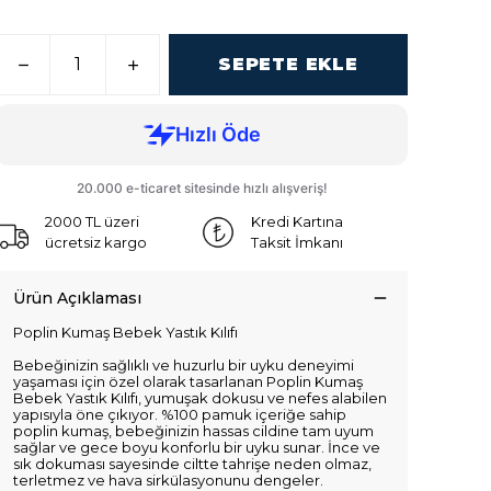
SEPETE EKLE
2000 TL üzeri
Kredi Kartına
ücretsiz kargo
Taksit İmkanı
Ürün Açıklaması
Poplin Kumaş Bebek Yastık Kılıfı
Bebeğinizin sağlıklı ve huzurlu bir uyku deneyimi
yaşaması için özel olarak tasarlanan Poplin Kumaş
Bebek Yastık Kılıfı, yumuşak dokusu ve nefes alabilen
yapısıyla öne çıkıyor. %100 pamuk içeriğe sahip
poplin kumaş, bebeğinizin hassas cildine tam uyum
sağlar ve gece boyu konforlu bir uyku sunar. İnce ve
sık dokuması sayesinde ciltte tahrişe neden olmaz,
terletmez ve hava sirkülasyonunu dengeler.