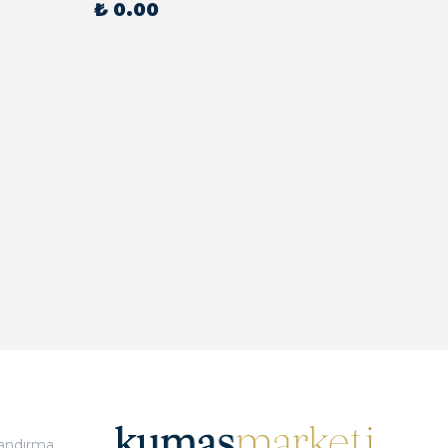
₺ 0.00
₺ 0.
landırma