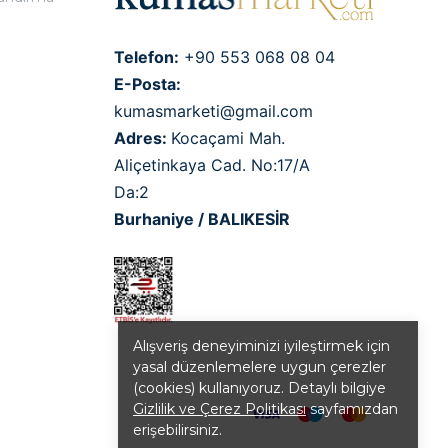
Telefon:
+90 553 068 08 04
E-Posta:
kumasmarketi@gmail.com
Adres:
Kocaçami Mah.
Aliçetinkaya Cad. No:17/A
Da:2
Burhaniye / BALIKESİR
Alışveriş deneyiminizi iyileştirmek için
yasal düzenlemelere uygun çerezler
(cookies) kullanıyoruz. Detaylı bilgiye
Gizlilik ve Çerez Politikası
sayfamızdan
erişebilirsiniz.