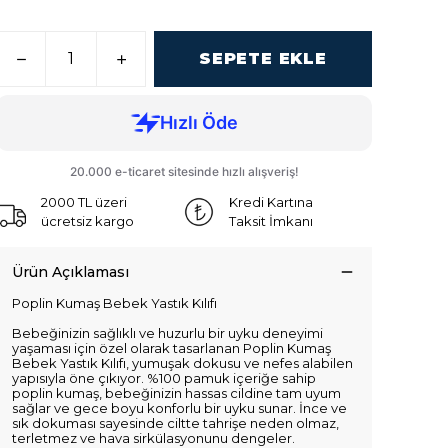
SEPETE EKLE
2000 TL üzeri
Kredi Kartına
ücretsiz kargo
Taksit İmkanı
Ürün Açıklaması
Poplin Kumaş Bebek Yastık Kılıfı
Bebeğinizin sağlıklı ve huzurlu bir uyku deneyimi
yaşaması için özel olarak tasarlanan Poplin Kumaş
Bebek Yastık Kılıfı, yumuşak dokusu ve nefes alabilen
yapısıyla öne çıkıyor. %100 pamuk içeriğe sahip
poplin kumaş, bebeğinizin hassas cildine tam uyum
sağlar ve gece boyu konforlu bir uyku sunar. İnce ve
sık dokuması sayesinde ciltte tahrişe neden olmaz,
terletmez ve hava sirkülasyonunu dengeler.