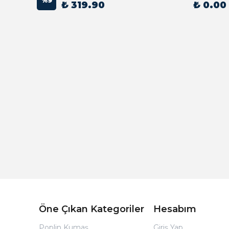
%
9
₺ 319.90
₺ 0.00
Açık Bej Poplin Kumaş Bebek Nevresim Takımı
Öne Çıkan Kategoriler
Hesabım
Poplin Kumaş
Giriş Yap