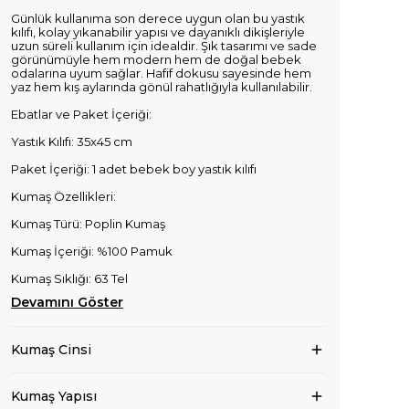
Günlük kullanıma son derece uygun olan bu yastık
kılıfı, kolay yıkanabilir yapısı ve dayanıklı dikişleriyle
uzun süreli kullanım için idealdir. Şık tasarımı ve sade
görünümüyle hem modern hem de doğal bebek
odalarına uyum sağlar. Hafif dokusu sayesinde hem
yaz hem kış aylarında gönül rahatlığıyla kullanılabilir.
Ebatlar ve Paket İçeriği:
Yastık Kılıfı: 35x45 cm
Paket İçeriği: 1 adet bebek boy yastık kılıfı
Kumaş Özellikleri:
Kumaş Türü: Poplin Kumaş
Kumaş İçeriği: %100 Pamuk
Kumaş Sıklığı: 63 Tel
Devamını Göster
Kumaş Cinsi
Kumaş Yapısı