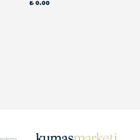
₺ 0.00
₺ 0.
landırma