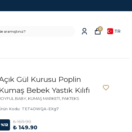
0
TR
Açık Gül Kurusu Poplin
Kumaş Bebek Yastık Kılıfı
JOYFUL BABY, KUMAŞ MARKETİ, PAKTEKS
Ürün Kodu
:
TET4OWQA-EXg7
₺ 169.90
%
12
₺ 149.90