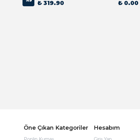
%
9
₺ 319.90
₺ 0.00
Açık Bej Poplin Kumaş Bebek Nevresim Takımı
Öne Çıkan Kategoriler
Hesabım
Poplin Kumaş
Giriş Yap