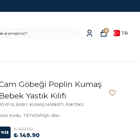
0
TR
Cam Göbeği Poplin Kumaş
Bebek Yastık Kılıfı
JOYFUL BABY, KUMAŞ MARKETİ, PAKTEKS
Ürün Kodu
:
TET4OWQA-d1sv
₺ 169.90
%
12
₺ 149.90