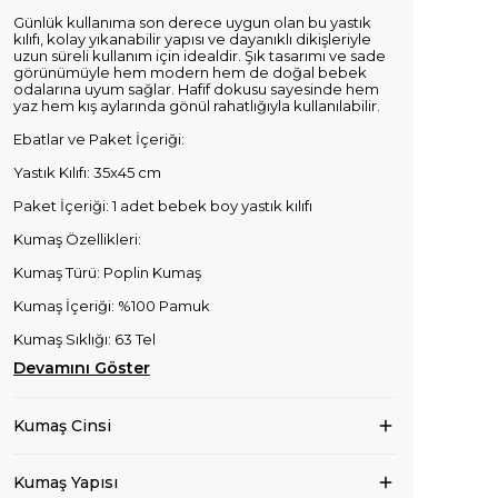
Günlük kullanıma son derece uygun olan bu yastık
kılıfı, kolay yıkanabilir yapısı ve dayanıklı dikişleriyle
uzun süreli kullanım için idealdir. Şık tasarımı ve sade
görünümüyle hem modern hem de doğal bebek
odalarına uyum sağlar. Hafif dokusu sayesinde hem
yaz hem kış aylarında gönül rahatlığıyla kullanılabilir.
Ebatlar ve Paket İçeriği:
Yastık Kılıfı: 35x45 cm
Paket İçeriği: 1 adet bebek boy yastık kılıfı
Kumaş Özellikleri:
Kumaş Türü: Poplin Kumaş
Kumaş İçeriği: %100 Pamuk
Kumaş Sıklığı: 63 Tel
Devamını Göster
Kumaş Cinsi
Kumaş Yapısı