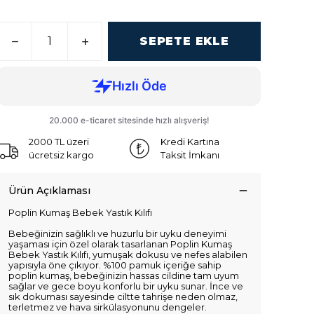
SEPETE EKLE
2000 TL üzeri
Kredi Kartına
ücretsiz kargo
Taksit İmkanı
Ürün Açıklaması
Poplin Kumaş Bebek Yastık Kılıfı
Bebeğinizin sağlıklı ve huzurlu bir uyku deneyimi
yaşaması için özel olarak tasarlanan Poplin Kumaş
Bebek Yastık Kılıfı, yumuşak dokusu ve nefes alabilen
yapısıyla öne çıkıyor. %100 pamuk içeriğe sahip
poplin kumaş, bebeğinizin hassas cildine tam uyum
sağlar ve gece boyu konforlu bir uyku sunar. İnce ve
sık dokuması sayesinde ciltte tahrişe neden olmaz,
terletmez ve hava sirkülasyonunu dengeler.