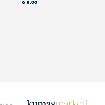
₺ 0.00
₺ 0.
landırma