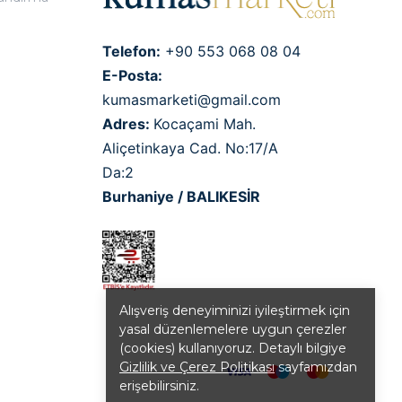
Telefon:
+90 553 068 08 04
E-Posta:
kumasmarketi@gmail.com
Adres:
Kocaçami Mah.
Aliçetinkaya Cad. No:17/A
Da:2
Burhaniye / BALIKESİR
Alışveriş deneyiminizi iyileştirmek için
yasal düzenlemelere uygun çerezler
(cookies) kullanıyoruz. Detaylı bilgiye
Gizlilik ve Çerez Politikası
sayfamızdan
erişebilirsiniz.