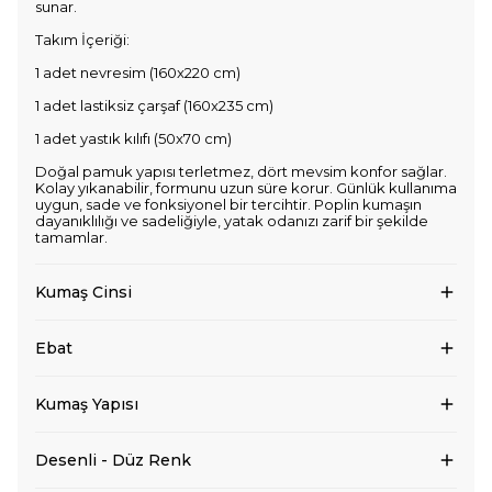
sunar.
Takım İçeriği:
1 adet nevresim (160x220 cm)
1 adet lastiksiz çarşaf (160x235 cm)
1 adet yastık kılıfı (50x70 cm)
Doğal pamuk yapısı terletmez, dört mevsim konfor sağlar.
Kolay yıkanabilir, formunu uzun süre korur. Günlük kullanıma
uygun, sade ve fonksiyonel bir tercihtir. Poplin kumaşın
dayanıklılığı ve sadeliğiyle, yatak odanızı zarif bir şekilde
tamamlar.
Kumaş Cinsi
Ebat
Kumaş Yapısı
Desenli - Düz Renk