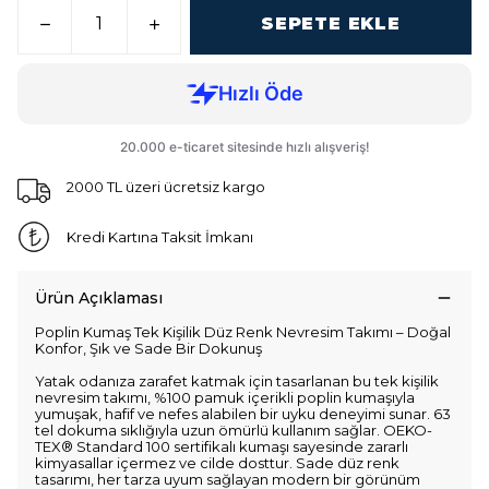
SEPETE EKLE
2000 TL üzeri ücretsiz kargo
Kredi Kartına Taksit İmkanı
Ürün Açıklaması
Poplin Kumaş Tek Kişilik Düz Renk Nevresim Takımı – Doğal
Konfor, Şık ve Sade Bir Dokunuş
Yatak odanıza zarafet katmak için tasarlanan bu tek kişilik
nevresim takımı, %100 pamuk içerikli poplin kumaşıyla
yumuşak, hafif ve nefes alabilen bir uyku deneyimi sunar. 63
tel dokuma sıklığıyla uzun ömürlü kullanım sağlar. OEKO-
TEX® Standard 100 sertifikalı kumaşı sayesinde zararlı
kimyasallar içermez ve cilde dosttur. Sade düz renk
tasarımı, her tarza uyum sağlayan modern bir görünüm