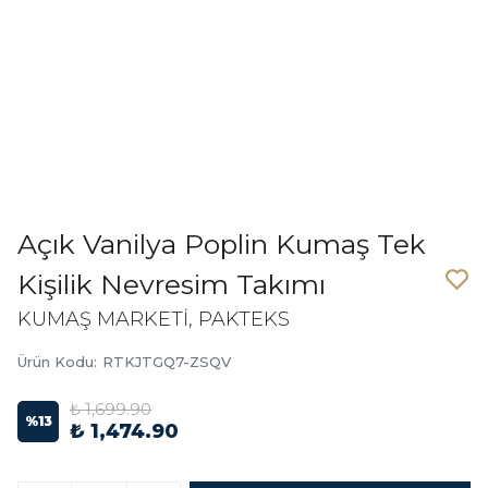
Açık Vanilya Poplin Kumaş Tek
Kişilik Nevresim Takımı
KUMAŞ MARKETİ, PAKTEKS
Ürün Kodu
:
RTKJTGQ7-ZSQV
₺ 1,699.90
%
13
₺ 1,474.90