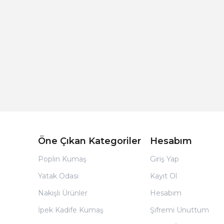
Açık Bej Poplin Kumaş Bebek Nevresim Takımı
Öne Çıkan Kategoriler
Hesabım
Poplin Kumaş
Giriş Yap
Yatak Odası
Kayıt Ol
Nakışlı Ürünler
Hesabım
İpek Kadife Kumaş
Şifremi Unuttum