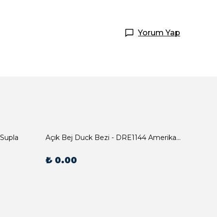
Yorum Yap
 Supla
Açık Bej Duck Bezi - DRE1144 Amerikan Servis
₺ 0.00
₺ 0.