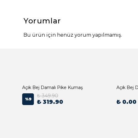
Yorumlar
Bu ürün için henüz yorum yapılmamış.
Açık Bej Damalı Pike Kumaş
₺ 349.90
%
9
₺ 319.90
₺ 0.00