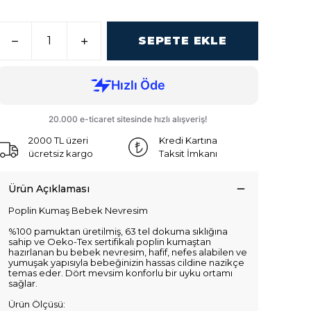
SEPETE EKLE
2000 TL üzeri
Kredi Kartına
ücretsiz kargo
Taksit İmkanı
Ürün Açıklaması
Poplin Kumaş Bebek Nevresim
%100 pamuktan üretilmiş, 63 tel dokuma sıklığına
sahip ve Oeko-Tex sertifikalı poplin kumaştan
hazırlanan bu bebek nevresim, hafif, nefes alabilen ve
yumuşak yapısıyla bebeğinizin hassas cildine nazikçe
temas eder. Dört mevsim konforlu bir uyku ortamı
sağlar.
Ürün Ölçüsü: