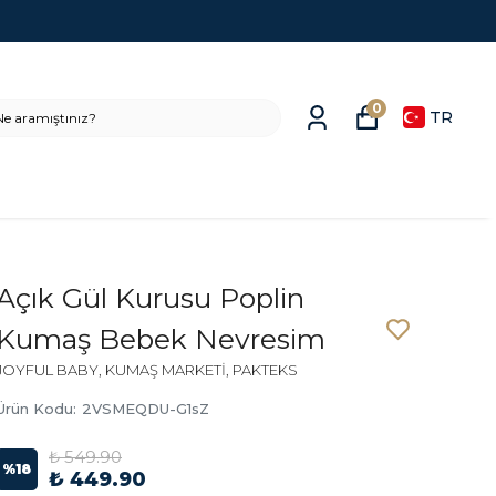
0
TR
Açık Gül Kurusu Poplin
Kumaş Bebek Nevresim
JOYFUL BABY, KUMAŞ MARKETİ, PAKTEKS
Ürün Kodu
:
2VSMEQDU-G1sZ
₺ 549.90
%
18
₺ 449.90