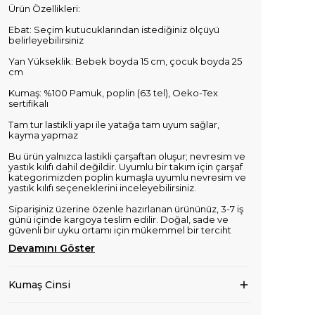
Ürün Özellikleri:
Ebat: Seçim kutucuklarından istediğiniz ölçüyü
belirleyebilirsiniz
Yan Yükseklik: Bebek boyda 15 cm, çocuk boyda 25
cm
Kumaş: %100 Pamuk, poplin (63 tel), Oeko-Tex
sertifikalı
Tam tur lastikli yapı ile yatağa tam uyum sağlar,
kayma yapmaz
Bu ürün yalnızca lastikli çarşaftan oluşur; nevresim ve
yastık kılıfı dahil değildir. Uyumlu bir takım için çarşaf
kategorimizden poplin kumaşla uyumlu nevresim ve
yastık kılıfı seçeneklerini inceleyebilirsiniz.
Siparişiniz üzerine özenle hazırlanan ürününüz, 3-7 iş
günü içinde kargoya teslim edilir. Doğal, sade ve
güvenli bir uyku ortamı için mükemmel bir terciht
Devamını Göster
Kumaş Cinsi