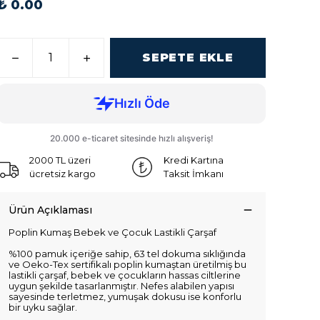
₺ 0.00
SEPETE EKLE
2000 TL üzeri
Kredi Kartına
ücretsiz kargo
Taksit İmkanı
Ürün Açıklaması
Poplin Kumaş Bebek ve Çocuk Lastikli Çarşaf
%100 pamuk içeriğe sahip, 63 tel dokuma sıklığında
ve Oeko-Tex sertifikalı poplin kumaştan üretilmiş bu
lastikli çarşaf, bebek ve çocukların hassas ciltlerine
uygun şekilde tasarlanmıştır. Nefes alabilen yapısı
sayesinde terletmez, yumuşak dokusu ise konforlu
bir uyku sağlar.