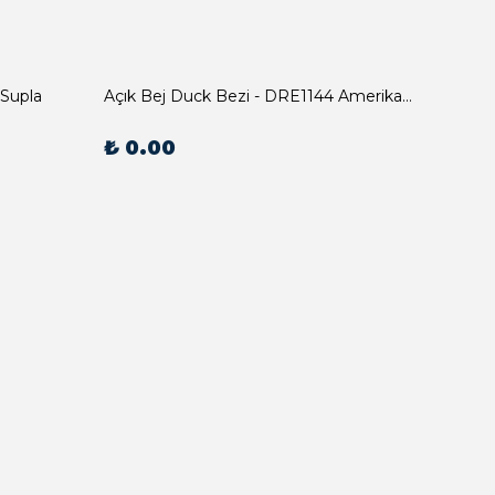
 Supla
Açık Bej Duck Bezi - DRE1144 Amerikan Servis
₺ 0.00
₺ 0.