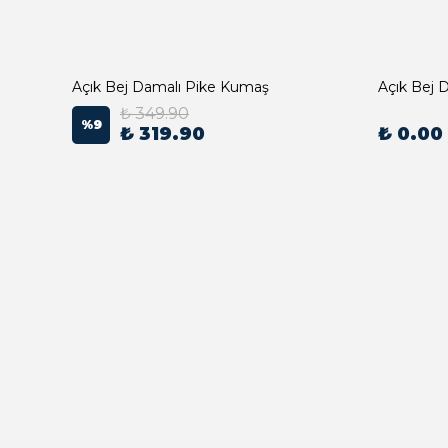
Açık Bej Damalı Pike Kumaş
₺ 349.90
%
9
₺ 319.90
₺ 0.00
Açık Bej Poplin Kumaş Bebek Nevresim Takımı