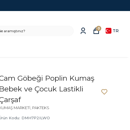
0
TR
Cam Göbeği Poplin Kumaş
Bebek ve Çocuk Lastikli
Çarşaf
KUMAŞ MARKETİ, PAKTEKS
Ürün Kodu
:
DMH7P2ILWO