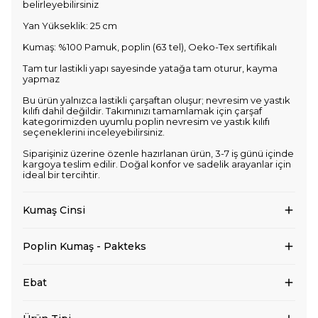
belirleyebilirsiniz
Yan Yükseklik: 25 cm
Kumaş: %100 Pamuk, poplin (63 tel), Oeko-Tex sertifikalı
Tam tur lastikli yapı sayesinde yatağa tam oturur, kayma
yapmaz
Bu ürün yalnızca lastikli çarşaftan oluşur; nevresim ve yastık
kılıfı dahil değildir. Takımınızı tamamlamak için çarşaf
kategorimizden uyumlu poplin nevresim ve yastık kılıfı
seçeneklerini inceleyebilirsiniz.
Siparişiniz üzerine özenle hazırlanan ürün, 3-7 iş günü içinde
kargoya teslim edilir. Doğal konfor ve sadelik arayanlar için
ideal bir tercihtir.
Kumaş Cinsi
Poplin Kumaş - Pakteks
Ebat