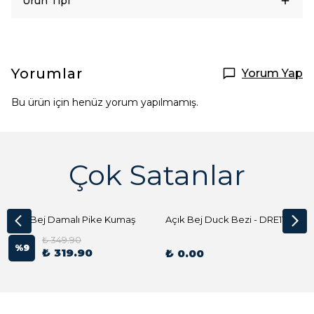
Ürün Tipi
Yorumlar
Yorum Yap
Bu ürün için henüz yorum yapılmamış.
Çok Satanlar
Açık Bej Damalı Pike Kumaş
Açık Bej Duck Bezi - DRE1144 Kumaş Peçete
₺ 349.90
%
9
₺ 319.90
₺ 0.00