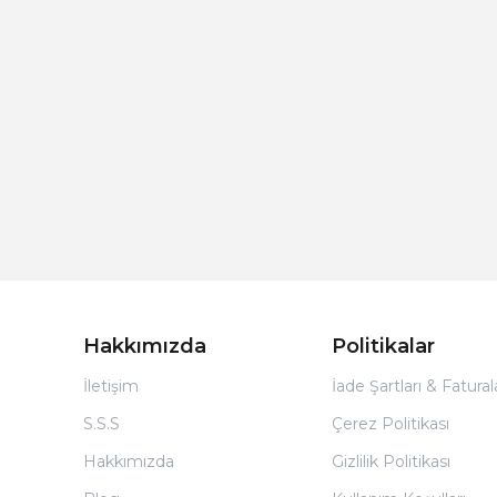
Hakkımızda
Politikalar
İletişim
İade Şartları & Fatura
S.S.S
Çerez Politikası
Hakkımızda
Gizlilik Politikası