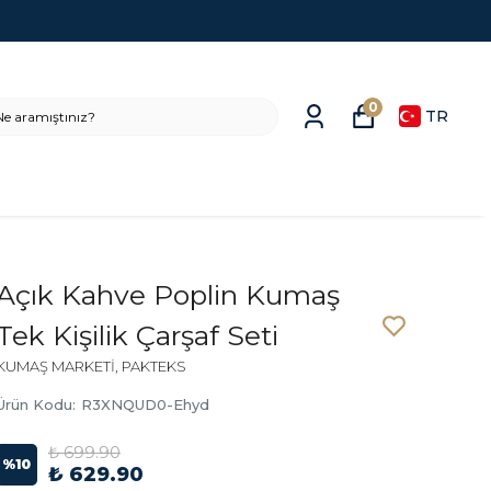
0
TR
Açık Kahve Poplin Kumaş
Tek Kişilik Çarşaf Seti
KUMAŞ MARKETİ, PAKTEKS
Ürün Kodu
:
R3XNQUD0-Ehyd
₺ 699.90
%
10
₺ 629.90