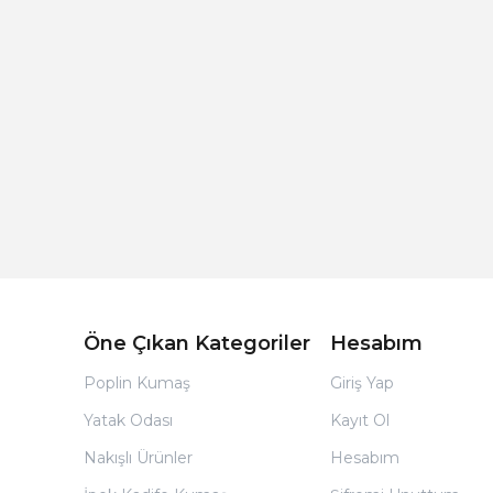
Açık Bej Poplin Kumaş Bebek Nevresim Takımı
Öne Çıkan Kategoriler
Hesabım
Poplin Kumaş
Giriş Yap
Yatak Odası
Kayıt Ol
Nakışlı Ürünler
Hesabım