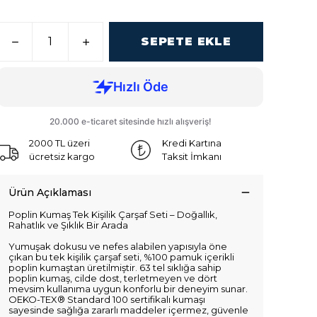
SEPETE EKLE
2000 TL üzeri
Kredi Kartına
ücretsiz kargo
Taksit İmkanı
Ürün Açıklaması
Poplin Kumaş Tek Kişilik Çarşaf Seti – Doğallık,
Rahatlık ve Şıklık Bir Arada
Yumuşak dokusu ve nefes alabilen yapısıyla öne
çıkan bu tek kişilik çarşaf seti, %100 pamuk içerikli
poplin kumaştan üretilmiştir. 63 tel sıklığa sahip
poplin kumaş, cilde dost, terletmeyen ve dört
mevsim kullanıma uygun konforlu bir deneyim sunar.
OEKO-TEX® Standard 100 sertifikalı kumaşı
sayesinde sağlığa zararlı maddeler içermez, güvenle