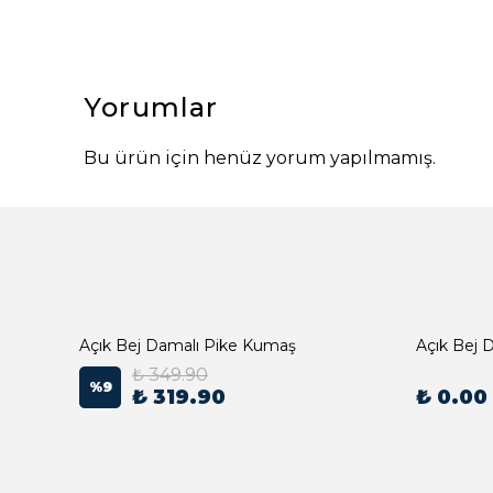
Yorumlar
Bu ürün için henüz yorum yapılmamış.
Açık Bej Damalı Pike Kumaş
₺ 349.90
%
9
₺ 319.90
₺ 0.00