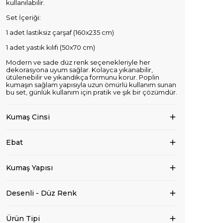
kullanılabilir.
Set İçeriği:
1 adet lastiksiz çarşaf (160x235 cm)
1 adet yastık kılıfı (50x70 cm)
Modern ve sade düz renk seçenekleriyle her
dekorasyona uyum sağlar. Kolayca yıkanabilir,
ütülenebilir ve yıkandıkça formunu korur. Poplin
kumaşın sağlam yapısıyla uzun ömürlü kullanım sunan
bu set, günlük kullanım için pratik ve şık bir çözümdür.
Kumaş Cinsi
Ebat
Kumaş Yapısı
Desenli - Düz Renk
Ürün Tipi