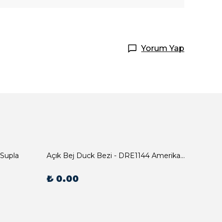
Yorum Yap
 Supla
Açık Bej Duck Bezi - DRE1144 Amerikan Servis
₺ 0.00
₺ 0.