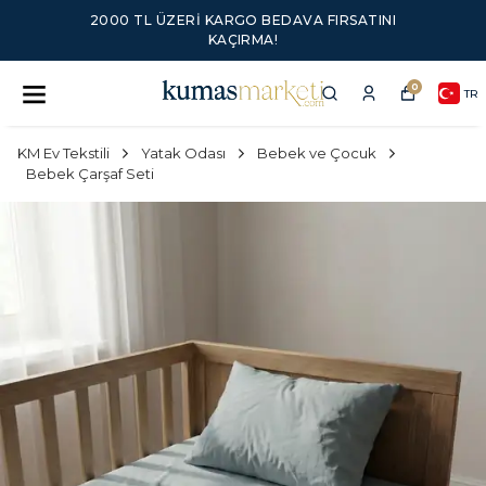
2000 TL ÜZERI KARGO BEDAVA FIRSATINI
KAÇIRMA!
0
TR
KM Ev Tekstili
Yatak Odası
Bebek ve Çocuk
Bebek Çarşaf Seti