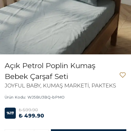
Açık Petrol Poplin Kumaş
Bebek Çarşaf Seti
JOYFUL BABY, KUMAŞ MARKETİ, PAKTEKS
Ürün Kodu
:
WJ5BU3BQ-bPMO
₺ 599.90
%
17
₺ 499.90