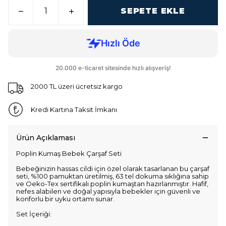
SEPETE EKLE
2000 TL üzeri ücretsiz kargo
Kredi Kartına Taksit İmkanı
Ürün Açıklaması
Poplin Kumaş Bebek Çarşaf Seti
Bebeğinizin hassas cildi için özel olarak tasarlanan bu çarşaf
seti, %100 pamuktan üretilmiş, 63 tel dokuma sıklığına sahip
ve Oeko-Tex sertifikalı poplin kumaştan hazırlanmıştır. Hafif,
nefes alabilen ve doğal yapısıyla bebekler için güvenli ve
konforlu bir uyku ortamı sunar.
Set İçeriği: