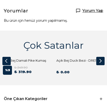
Yorumlar
Yorum Yap
Bu ürün için henüz yorum yapılmamış.
Çok Satanlar
Açık Bej Damalı Pike Kumaş
Açık Bej Duck Bezi - DRE1144 Kumaş Peçete
₺ 349.90
%
9
₺ 319.90
₺ 0.00
Öne Çıkan Kategoriler