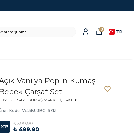
0
TR
Açık Vanilya Poplin Kumaş
Bebek Çarşaf Seti
JOYFUL BABY, KUMAŞ MARKETİ, PAKTEKS
Ürün Kodu
:
WJ5BU3BQ-6ZlZ
₺ 599.90
%
17
₺ 499.90