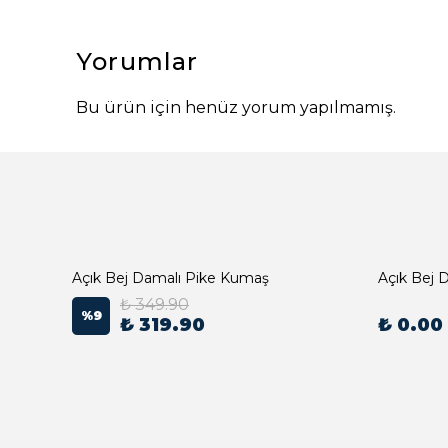
Yorumlar
Bu ürün için henüz yorum yapılmamış.
Açık Bej Damalı Pike Kumaş
₺ 349.90
%
9
₺ 319.90
₺ 0.00