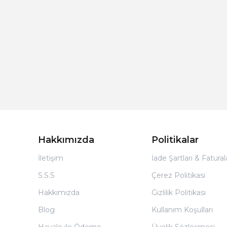
Hakkımızda
Politikalar
İletişim
İade Şartları & Fatura
S.S.S
Çerez Politikası
Hakkımızda
Gizlilik Politikası
Blog
Kullanım Koşulları
Havale ile Ödeme
Üyelik Sözleşmesi