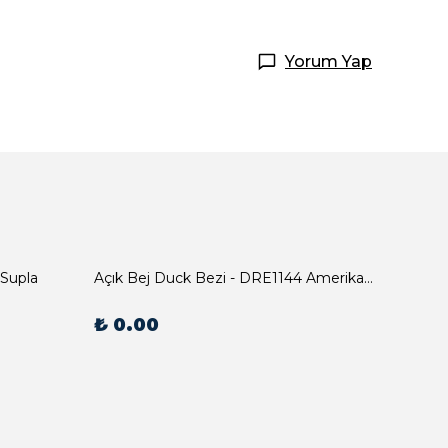
Yorum Yap
 Supla
Açık Bej Duck Bezi - DRE1144 Amerikan Servis
₺ 0.00
₺ 0.