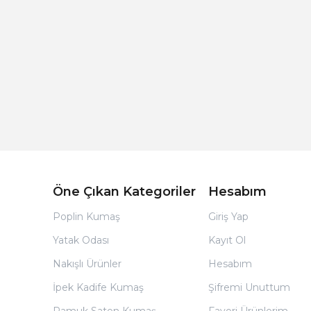
Açık Bej Poplin Kumaş Bebek Nevresim Takımı
Öne Çıkan Kategoriler
Hesabım
Poplin Kumaş
Giriş Yap
Yatak Odası
Kayıt Ol
Nakışlı Ürünler
Hesabım
İpek Kadife Kumaş
Şifremi Unuttum
Pamuk Saten Kumaş
Favori Ürünlerim