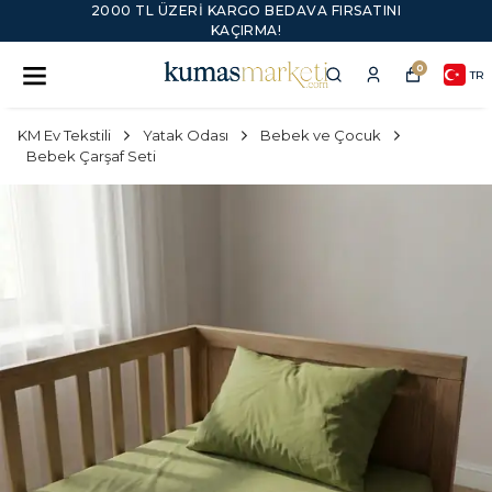
2000 TL ÜZERI KARGO BEDAVA FIRSATINI
KAÇIRMA!
0
TR
KM Ev Tekstili
Yatak Odası
Bebek ve Çocuk
Bebek Çarşaf Seti