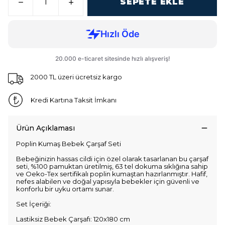
SEPETE EKLE
2000 TL üzeri ücretsiz kargo
Kredi Kartına Taksit İmkanı
Ürün Açıklaması
Poplin Kumaş Bebek Çarşaf Seti
Bebeğinizin hassas cildi için özel olarak tasarlanan bu çarşaf
seti, %100 pamuktan üretilmiş, 63 tel dokuma sıklığına sahip
ve Oeko-Tex sertifikalı poplin kumaştan hazırlanmıştır. Hafif,
nefes alabilen ve doğal yapısıyla bebekler için güvenli ve
konforlu bir uyku ortamı sunar.
Set İçeriği:
Lastiksiz Bebek Çarşafı: 120x180 cm