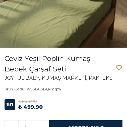
Ceviz Yeşil Poplin Kumaş
Bebek Çarşaf Seti
JOYFUL BABY, KUMAŞ MARKETİ, PAKTEKS
Ürün Kodu
:
WJ5BU3BQ-mqYk
₺ 599.90
%
17
₺ 499.90