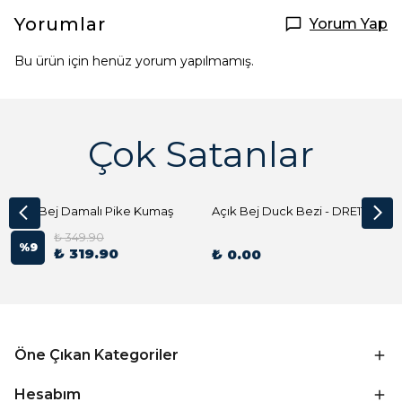
Yorumlar
Yorum Yap
Bu ürün için henüz yorum yapılmamış.
Çok Satanlar
Açık Bej Damalı Pike Kumaş
Açık Bej Duck Bezi - DRE1144 Kumaş Peçete
₺ 349.90
%
9
₺ 319.90
₺ 0.00
Öne Çıkan Kategoriler
Hesabım