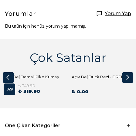
Yorumlar
Yorum Yap
Bu ürün için henüz yorum yapılmamış.
Çok Satanlar
Açık Bej Damalı Pike Kumaş
Açık Bej Duck Bezi - DRE1144 Kumaş Peçete
₺ 349.90
%
9
₺ 319.90
₺ 0.00
Öne Çıkan Kategoriler