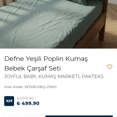
Defne Yeşili Poplin Kumaş
Bebek Çarşaf Seti
JOYFUL BABY, KUMAŞ MARKETİ, PAKTEKS
Ürün Kodu
:
WJ5BU3BQ-ZBKn
₺ 599.90
%
17
₺ 499.90