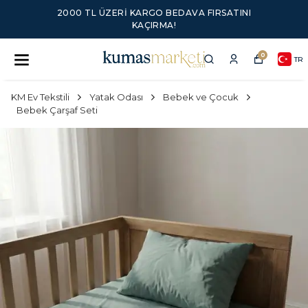
2000 TL ÜZERI KARGO BEDAVA FIRSATINI
KAÇIRMA!
0
TR
KM Ev Tekstili
Yatak Odası
Bebek ve Çocuk
Bebek Çarşaf Seti