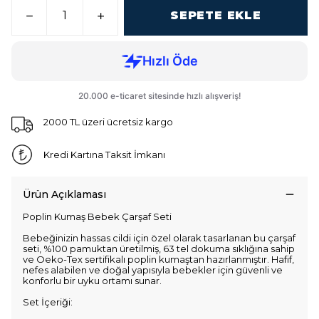
SEPETE EKLE
2000 TL üzeri ücretsiz kargo
Kredi Kartına Taksit İmkanı
Ürün Açıklaması
Poplin Kumaş Bebek Çarşaf Seti
Bebeğinizin hassas cildi için özel olarak tasarlanan bu çarşaf
seti, %100 pamuktan üretilmiş, 63 tel dokuma sıklığına sahip
ve Oeko-Tex sertifikalı poplin kumaştan hazırlanmıştır. Hafif,
nefes alabilen ve doğal yapısıyla bebekler için güvenli ve
konforlu bir uyku ortamı sunar.
Set İçeriği: