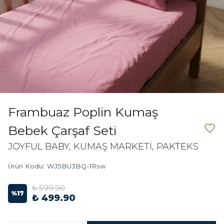
Frambuaz Poplin Kumaş
Bebek Çarşaf Seti
JOYFUL BABY, KUMAŞ MARKETİ, PAKTEKS
Ürün Kodu
:
WJ5BU3BQ-1Rsw
₺ 599.90
%
17
₺ 499.90