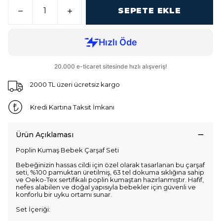
SEPETE EKLE
2000 TL üzeri ücretsiz kargo
Kredi Kartına Taksit İmkanı
Ürün Açıklaması
Poplin Kumaş Bebek Çarşaf Seti
Bebeğinizin hassas cildi için özel olarak tasarlanan bu çarşaf
seti, %100 pamuktan üretilmiş, 63 tel dokuma sıklığına sahip
ve Oeko-Tex sertifikalı poplin kumaştan hazırlanmıştır. Hafif,
nefes alabilen ve doğal yapısıyla bebekler için güvenli ve
konforlu bir uyku ortamı sunar.
Set İçeriği: