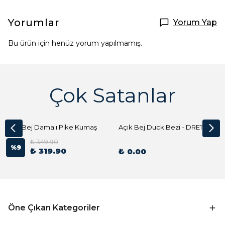
Yorumlar
Yorum Yap
Bu ürün için henüz yorum yapılmamış.
Çok Satanlar
Açık Bej Damalı Pike Kumaş
Açık Bej Duck Bezi - DRE1144 Kumaş Peçete
₺ 349.90
%
9
₺ 319.90
₺ 0.00
Öne Çıkan Kategoriler