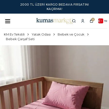
2000 TL ÜZERI KARGO BEDAVA FIRSATINI
KAÇIRMA!
0
TR
KM Ev Tekstili
Yatak Odası
Bebek ve Çocuk
Bebek Çarşaf Seti