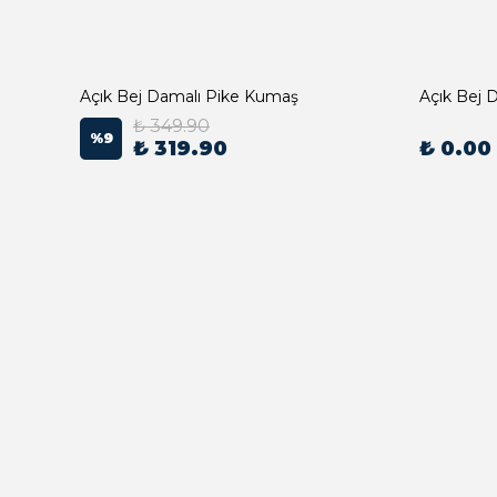
Açık Bej Damalı Pike Kumaş
₺ 349.90
%
9
₺ 319.90
₺ 0.00
Açık Bej Poplin Kumaş Bebek Nevresim Takımı