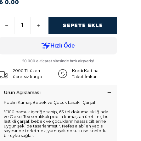
₺ 0.00
SEPETE EKLE
2000 TL üzeri
Kredi Kartına
ücretsiz kargo
Taksit İmkanı
Ürün Açıklaması
Poplin Kumaş Bebek ve Çocuk Lastikli Çarşaf
%100 pamuk içeriğe sahip, 63 tel dokuma sıklığında
ve Oeko-Tex sertifikalı poplin kumaştan üretilmiş bu
lastikli çarşaf, bebek ve çocukların hassas ciltlerine
uygun şekilde tasarlanmıştır. Nefes alabilen yapısı
sayesinde terletmez, yumuşak dokusu ise konforlu
bir uyku sağlar.