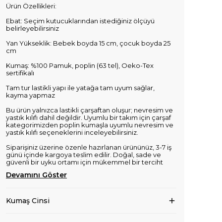
Ürün Özellikleri:
Ebat: Seçim kutucuklarından istediğiniz ölçüyü
belirleyebilirsiniz
Yan Yükseklik: Bebek boyda 15 cm, çocuk boyda 25
cm
Kumaş: %100 Pamuk, poplin (63 tel), Oeko-Tex
sertifikalı
Tam tur lastikli yapı ile yatağa tam uyum sağlar,
kayma yapmaz
Bu ürün yalnızca lastikli çarşaftan oluşur; nevresim ve
yastık kılıfı dahil değildir. Uyumlu bir takım için çarşaf
kategorimizden poplin kumaşla uyumlu nevresim ve
yastık kılıfı seçeneklerini inceleyebilirsiniz.
Siparişiniz üzerine özenle hazırlanan ürününüz, 3-7 iş
günü içinde kargoya teslim edilir. Doğal, sade ve
güvenli bir uyku ortamı için mükemmel bir terciht
Devamını Göster
Kumaş Cinsi