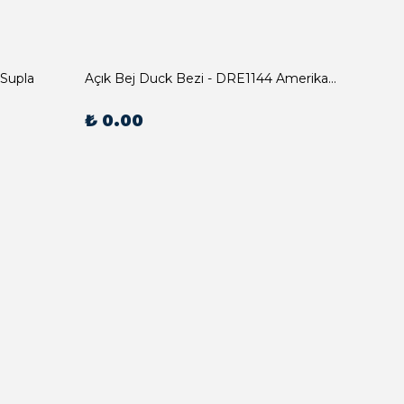
 Supla
Açık Bej Duck Bezi - DRE1144 Amerikan Servis
₺ 0.00
₺ 0.