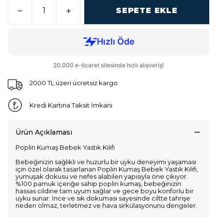
SEPETE EKLE
2000 TL üzeri ücretsiz kargo
Kredi Kartına Taksit İmkanı
Ürün Açıklaması
Poplin Kumaş Bebek Yastık Kılıfı
Bebeğinizin sağlıklı ve huzurlu bir uyku deneyimi yaşaması
için özel olarak tasarlanan Poplin Kumaş Bebek Yastık Kılıfı,
yumuşak dokusu ve nefes alabilen yapısıyla öne çıkıyor.
%100 pamuk içeriğe sahip poplin kumaş, bebeğinizin
hassas cildine tam uyum sağlar ve gece boyu konforlu bir
uyku sunar. İnce ve sık dokuması sayesinde ciltte tahrişe
neden olmaz, terletmez ve hava sirkülasyonunu dengeler.