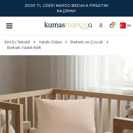
2000 TL ÜZERI KARGO BEDAVA FIRSATINI
KAÇIRMA!
0
TR
KM Ev Tekstili
Yatak Odası
Bebek ve Çocuk
Bebek Yastık Kılıfı