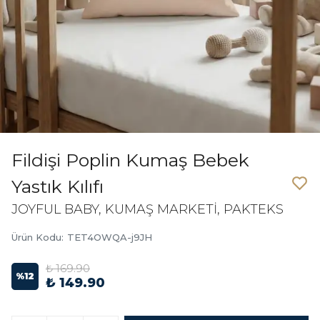
Fildişi Poplin Kumaş Bebek
Yastık Kılıfı
JOYFUL BABY, KUMAŞ MARKETİ, PAKTEKS
Ürün Kodu
:
TET4OWQA-j9JH
₺ 169.90
%
12
₺ 149.90