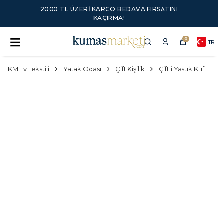
2000 TL ÜZERI KARGO BEDAVA FIRSATINI
KAÇIRMA!
0
TR
KM Ev Tekstili
Yatak Odası
Çift Kişilik
Çiftli Yastık Kılıfı