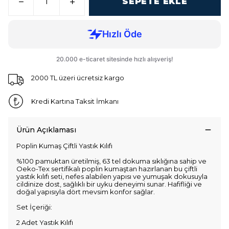
SEPETE EKLE
2000 TL üzeri ücretsiz kargo
Kredi Kartına Taksit İmkanı
Ürün Açıklaması
Poplin Kumaş Çiftli Yastık Kılıfı
%100 pamuktan üretilmiş, 63 tel dokuma sıklığına sahip ve
Oeko-Tex sertifikalı poplin kumaştan hazırlanan bu çiftli
yastık kılıfı seti, nefes alabilen yapısı ve yumuşak dokusuyla
cildinize dost, sağlıklı bir uyku deneyimi sunar. Hafifliği ve
doğal yapısıyla dört mevsim konfor sağlar.
Set İçeriği:
2 Adet Yastık Kılıfı