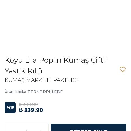
Koyu Lila Poplin Kumaş Çiftli
Yastık Kılıfı
KUMAŞ MARKETİ, PAKTEKS
Ürün Kodu
:
TTRNBDP1-LEBF
₺ 399.90
%
15
₺ 339.90