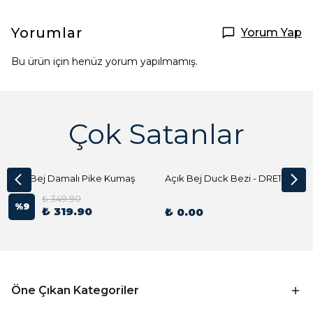
Yorumlar
Yorum Yap
Bu ürün için henüz yorum yapılmamış.
Çok Satanlar
Açık Bej Damalı Pike Kumaş
Açık Bej Duck Bezi - DRE1144 Kumaş Peçete
₺ 349.90
%
9
₺ 319.90
₺ 0.00
Öne Çıkan Kategoriler