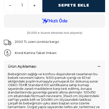
SEPETE EKLE
2000 TL üzeri ücretsiz kargo
Kredi Kartına Taksit İmkanı
Ürün Açıklaması
Bebeğinizin sağlığı ve konforu düşünülerek tasarlanan bu
bebek nevresim takımı, %100 pamuk içeriği ve 63 tel
sıklığındaki poplin kumaşıyla yumuşacık bir dokunuş sunar.
OEKO-TEX® Standard 100 sertifikasına sahip kumaşı
sayesinde zararlı maddelere karşı test edilmiş, Avrupa
standartlarında güvenliği garanti altına alınmıştır. 100x150
cm ebatındaki fermuarlı nevresimi, 35x45 cm ölçülerindeki
zarf tipi yastık kılıfı ve 120x180 cm ölçüsündeki lastiksiz
çarşafı ile bebeğinizin uyku alanı baştan sona özenle
tamamlanır. Doğal yapısı sayesinde nefes alır, terletmez ve