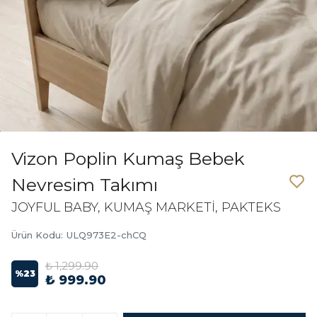
Vizon Poplin Kumaş Bebek
Nevresim Takımı
JOYFUL BABY, KUMAŞ MARKETİ, PAKTEKS
Ürün Kodu
:
ULQ973E2-chCQ
₺ 1,299.90
%
23
₺ 999.90