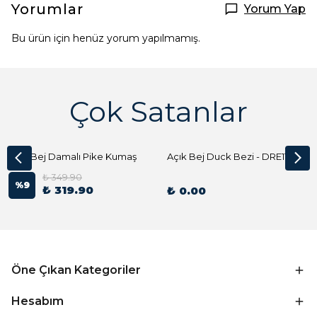
Yorumlar
Yorum Yap
Bu ürün için henüz yorum yapılmamış.
Çok Satanlar
Açık Bej Damalı Pike Kumaş
Açık Bej Duck Bezi - DRE1144 Kumaş Peçete
₺ 349.90
%
9
₺ 319.90
₺ 0.00
Öne Çıkan Kategoriler
Hesabım