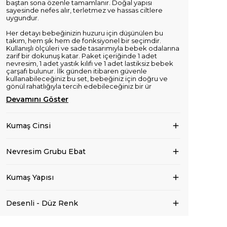
baştan sona özenle tamamlanır. Doğal yapısı
sayesinde nefes alır, terletmez ve hassas ciltlere
uygundur.
Her detayı bebeğinizin huzuru için düşünülen bu
takım, hem şık hem de fonksiyonel bir seçimdir.
Kullanışlı ölçüleri ve sade tasarımıyla bebek odalarına
zarif bir dokunuş katar. Paket içeriğinde 1 adet
nevresim, 1 adet yastık kılıfı ve 1 adet lastiksiz bebek
çarşafı bulunur. İlk günden itibaren güvenle
kullanabileceğiniz bu set, bebeğiniz için doğru ve
gönül rahatlığıyla tercih edebileceğiniz bir ür
Devamını Göster
Kumaş Cinsi
Nevresim Grubu Ebat
Kumaş Yapısı
Desenli - Düz Renk