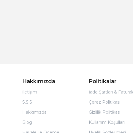
Hakkımızda
Politikalar
İletişim
İade Şartları & Fatura
S.S.S
Çerez Politikası
Hakkımızda
Gizlilik Politikası
Blog
Kullanım Koşulları
Havale ile Ödeme
Üyelik Sözleşmesi