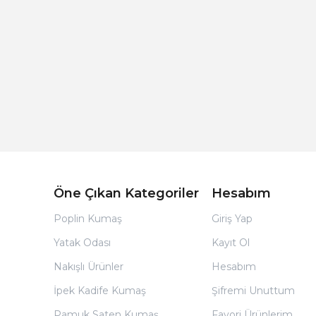
Açık Bej Poplin Kumaş Bebek Nevresim Takımı
Öne Çıkan Kategoriler
Hesabım
Poplin Kumaş
Giriş Yap
Yatak Odası
Kayıt Ol
Nakışlı Ürünler
Hesabım
İpek Kadife Kumaş
Şifremi Unuttum
Pamuk Saten Kumaş
Favori Ürünlerim