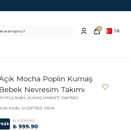
0
TR
Açık Mocha Poplin Kumaş
Bebek Nevresim Takımı
JOYFUL BABY, KUMAŞ MARKETİ, PAKTEKS
Ürün Kodu
:
ULQ973E2-06oK
₺ 1,299.90
%
23
₺ 999.90