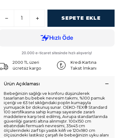
SEPETE EKLE
2000 TL üzeri
Kredi Kartına
ücretsiz kargo
Taksit İmkanı
Ürün Açıklaması
Bebeğinizin sağlığı ve konforu düşünülerek
tasarlanan bu bebek nevresim takımı, %100 pamuk
içeriği ve 63 tel sıklığındaki poplin kumaşıyla
yumuşacık bir dokunuş sunar. OEKO-TEX® Standard
100 sertifikasına sahip kumaşı sayesinde zararlı
maddelere karşı test edilmiş, Avrupa standartlarında
güvenliği garanti altına alınmıştır. 100x150 cm
ebatındaki fermuarlı nevresimi, 35x45 cm
ölçülerindeki zarf tipi yastık kılıfı ve 120x180 cm
ölçüsündeki lastiksiz çarşafı ile bebeğinizin uyku alanı