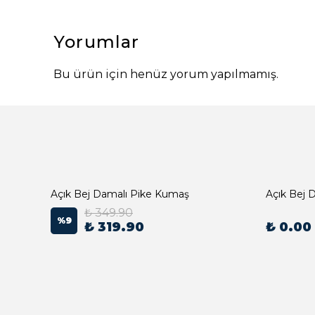
Yorumlar
Bu ürün için henüz yorum yapılmamış.
Açık Bej Damalı Pike Kumaş
₺ 349.90
%
9
₺ 319.90
₺ 0.00