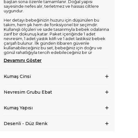
baştan sona özenle tamamlanır. Doğal yapısı
sayesinde nefes alır, terletmez ve hassas ciltlere
uygundur.
Her detayı bebeğinizin huzuru için düşünülen bu
takım, hem şık hem de fonksiyonel bir seçimdir.
Kullanışlı ölçüleri ve sade tasarımıyla bebek odalarına
zarif bir dokunuş katar. Paket içeriğinde 1 adet
nevresim, 1 adet yastık kılıfı ve 1 adet lastiksiz bebek
çarşafı bulunur. İlk günden itibaren güvenle
kullanabileceğiniz bu set, bebeğiniz için doğru ve
gönül rahatlığıyla tercih edebileceğiniz bir ür
Devamını Göster
Kumaş Cinsi
Nevresim Grubu Ebat
Kumaş Yapısı
Desenli - Düz Renk