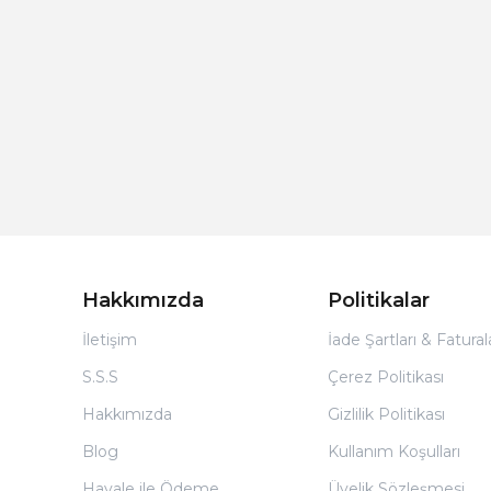
Hakkımızda
Politikalar
İletişim
İade Şartları & Fatura
S.S.S
Çerez Politikası
Hakkımızda
Gizlilik Politikası
Blog
Kullanım Koşulları
Havale ile Ödeme
Üyelik Sözleşmesi