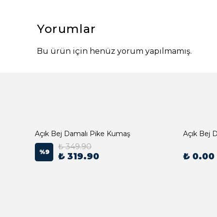
Yorumlar
Bu ürün için henüz yorum yapılmamış.
Açık Bej Damalı Pike Kumaş
₺ 349.90
%
9
₺ 319.90
₺ 0.00