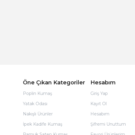
Açık Bej Poplin Kumaş Bebek Nevresim Takımı
Öne Çıkan Kategoriler
Hesabım
Poplin Kumaş
Giriş Yap
Yatak Odası
Kayıt Ol
Nakışlı Ürünler
Hesabım
İpek Kadife Kumaş
Şifremi Unuttum
Pamuk Saten Kumaş
Favori Ürünlerim