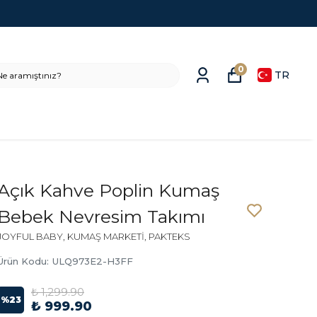
0
TR
Açık Kahve Poplin Kumaş
Bebek Nevresim Takımı
JOYFUL BABY, KUMAŞ MARKETİ, PAKTEKS
Ürün Kodu
:
ULQ973E2-H3FF
₺ 1,299.90
%
23
₺ 999.90