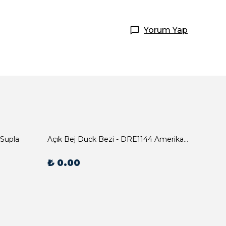
Yorum Yap
 Supla
Açık Bej Duck Bezi - DRE1144 Amerikan Servis
₺ 0.00
₺ 0.