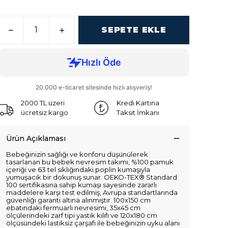
SEPETE EKLE
2000 TL üzeri
Kredi Kartına
ücretsiz kargo
Taksit İmkanı
Ürün Açıklaması
Bebeğinizin sağlığı ve konforu düşünülerek
tasarlanan bu bebek nevresim takımı, %100 pamuk
içeriği ve 63 tel sıklığındaki poplin kumaşıyla
yumuşacık bir dokunuş sunar. OEKO-TEX® Standard
100 sertifikasına sahip kumaşı sayesinde zararlı
maddelere karşı test edilmiş, Avrupa standartlarında
güvenliği garanti altına alınmıştır. 100x150 cm
ebatındaki fermuarlı nevresimi, 35x45 cm
ölçülerindeki zarf tipi yastık kılıfı ve 120x180 cm
ölçüsündeki lastiksiz çarşafı ile bebeğinizin uyku alanı