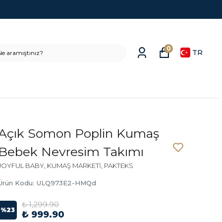
0
TR
Açık Somon Poplin Kumaş
Bebek Nevresim Takımı
JOYFUL BABY, KUMAŞ MARKETİ, PAKTEKS
Ürün Kodu
:
ULQ973E2-HMQd
₺ 1,299.90
%
23
₺ 999.90