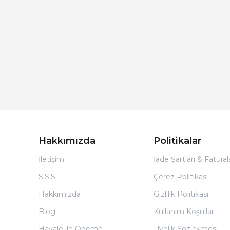
Hakkımızda
Politikalar
İletişim
İade Şartları & Fatura
S.S.S
Çerez Politikası
Hakkımızda
Gizlilik Politikası
Blog
Kullanım Koşulları
Havale ile Ödeme
Üyelik Sözleşmesi