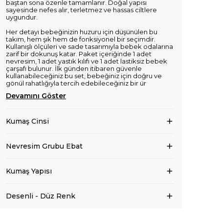
baştan sona özenle tamamlanır. Doğal yapısı
sayesinde nefes alır, terletmez ve hassas ciltlere
uygundur.
Her detayı bebeğinizin huzuru için düşünülen bu
takım, hem şık hem de fonksiyonel bir seçimdir.
Kullanışlı ölçüleri ve sade tasarımıyla bebek odalarına
zarif bir dokunuş katar. Paket içeriğinde 1 adet
nevresim, 1 adet yastık kılıfı ve 1 adet lastiksiz bebek
çarşafı bulunur. İlk günden itibaren güvenle
kullanabileceğiniz bu set, bebeğiniz için doğru ve
gönül rahatlığıyla tercih edebileceğiniz bir ür
Devamını Göster
Kumaş Cinsi
Nevresim Grubu Ebat
Kumaş Yapısı
Desenli - Düz Renk