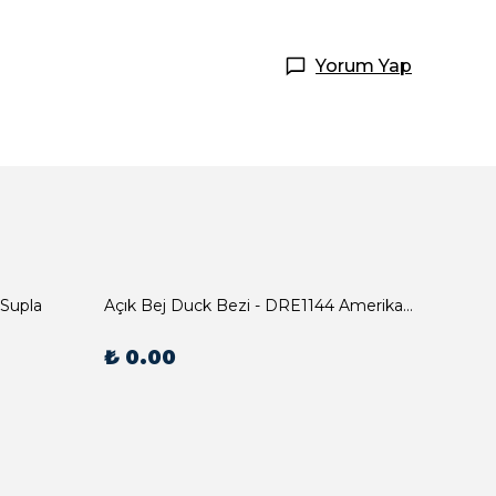
Yorum Yap
 Supla
Açık Bej Duck Bezi - DRE1144 Amerikan Servis
₺ 0.00
₺ 0.