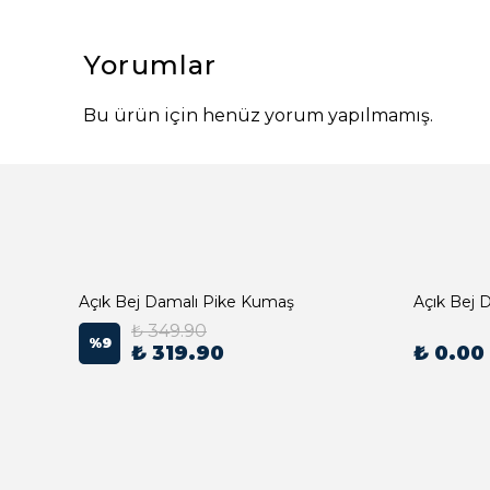
Yorumlar
Bu ürün için henüz yorum yapılmamış.
Açık Bej Damalı Pike Kumaş
₺ 349.90
%
9
₺ 319.90
₺ 0.00