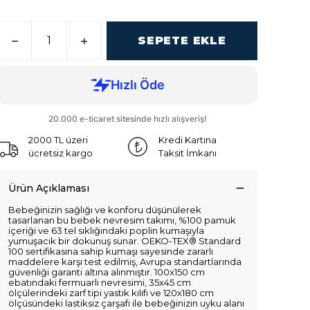
SEPETE EKLE
2000 TL üzeri
Kredi Kartına
ücretsiz kargo
Taksit İmkanı
Ürün Açıklaması
Bebeğinizin sağlığı ve konforu düşünülerek
tasarlanan bu bebek nevresim takımı, %100 pamuk
içeriği ve 63 tel sıklığındaki poplin kumaşıyla
yumuşacık bir dokunuş sunar. OEKO-TEX® Standard
100 sertifikasına sahip kumaşı sayesinde zararlı
maddelere karşı test edilmiş, Avrupa standartlarında
güvenliği garanti altına alınmıştır. 100x150 cm
ebatındaki fermuarlı nevresimi, 35x45 cm
ölçülerindeki zarf tipi yastık kılıfı ve 120x180 cm
ölçüsündeki lastiksiz çarşafı ile bebeğinizin uyku alanı