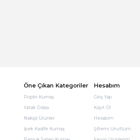
Açık Bej Poplin Kumaş Bebek Nevresim Takımı
Öne Çıkan Kategoriler
Hesabım
Poplin Kumaş
Giriş Yap
Yatak Odası
Kayıt Ol
Nakışlı Ürünler
Hesabım
İpek Kadife Kumaş
Şifremi Unuttum
Pamuk Saten Kumaş
Favori Ürünlerim