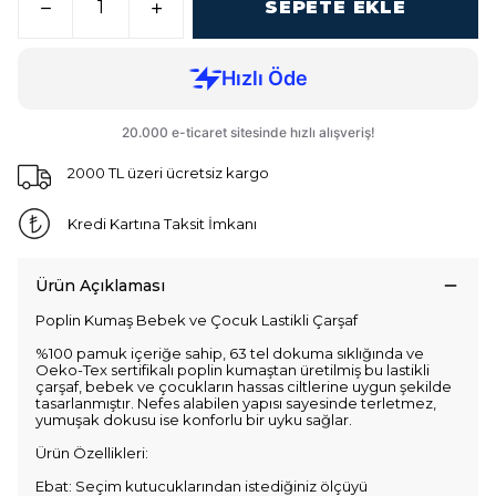
SEPETE EKLE
2000 TL üzeri ücretsiz kargo
Kredi Kartına Taksit İmkanı
Ürün Açıklaması
Poplin Kumaş Bebek ve Çocuk Lastikli Çarşaf
%100 pamuk içeriğe sahip, 63 tel dokuma sıklığında ve
Oeko-Tex sertifikalı poplin kumaştan üretilmiş bu lastikli
çarşaf, bebek ve çocukların hassas ciltlerine uygun şekilde
tasarlanmıştır. Nefes alabilen yapısı sayesinde terletmez,
yumuşak dokusu ise konforlu bir uyku sağlar.
Ürün Özellikleri:
Ebat: Seçim kutucuklarından istediğiniz ölçüyü