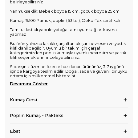
belirleyebilirsiniz
Yan Yükseklik: Bebek boyda 15 cm, çocuk boyda 25 cm
Kumaş: %100 Pamuk, poplin (63 tel), Oeko-Tex sertifikalı
Tam tur lastikli yapı ile yatağa tam uyum sağlar, kayma
yapmaz
Bu ürün yalnızca lastikli çarşaftan oluşur; nevresim ve yastık
kılıfı dahil değildir. Uyumlu bir takım için çarşaf
kategorimizden poplin kumaşla uyumlu nevresim ve yastık
kılıfı seçeneklerini inceleyebilirsiniz.
Siparişiniz üzerine özenle hazırlanan ürününüz, 3-7 iş günü
içinde kargoya teslim edilir. Doğal, sade ve güvenli bir uyku
ortamı için mükemmel bir terciht
Devamını Göster
Kumaş Cinsi
Poplin Kumaş - Pakteks
Ebat