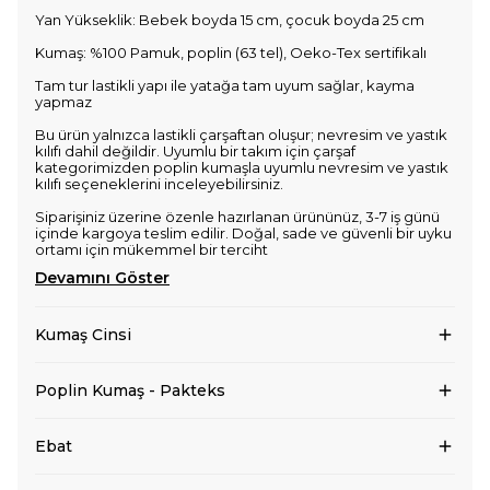
Yan Yükseklik: Bebek boyda 15 cm, çocuk boyda 25 cm
Kumaş: %100 Pamuk, poplin (63 tel), Oeko-Tex sertifikalı
Tam tur lastikli yapı ile yatağa tam uyum sağlar, kayma
yapmaz
Bu ürün yalnızca lastikli çarşaftan oluşur; nevresim ve yastık
kılıfı dahil değildir. Uyumlu bir takım için çarşaf
kategorimizden poplin kumaşla uyumlu nevresim ve yastık
kılıfı seçeneklerini inceleyebilirsiniz.
Siparişiniz üzerine özenle hazırlanan ürününüz, 3-7 iş günü
içinde kargoya teslim edilir. Doğal, sade ve güvenli bir uyku
ortamı için mükemmel bir terciht
Devamını Göster
Kumaş Cinsi
Poplin Kumaş - Pakteks
Ebat