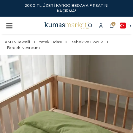
2000 TL ÜZERI KARGO BEDAVA FIRSATINI
KAÇIRMA!
0
TR
KM Ev Tekstili
Yatak Odası
Bebek ve Çocuk
Bebek Nevresim