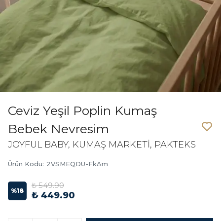
Ceviz Yeşil Poplin Kumaş
Bebek Nevresim
JOYFUL BABY, KUMAŞ MARKETİ, PAKTEKS
Ürün Kodu
:
2VSMEQDU-FkAm
₺ 549.90
%
18
₺ 449.90