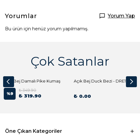
Yorumlar
Yorum Yap
Bu ürün için henüz yorum yapılmamış.
Çok Satanlar
Açık Bej Damalı Pike Kumaş
Açık Bej Duck Bezi - DRE1144 Kumaş Peçete
₺ 349.90
%
9
₺ 319.90
₺ 0.00
Öne Çıkan Kategoriler