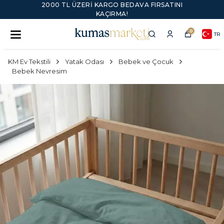
2000 TL ÜZERI KARGO BEDAVA FIRSATINI
KAÇIRMA!
0
TR
KM Ev Tekstili
Yatak Odası
Bebek ve Çocuk
Bebek Nevresim