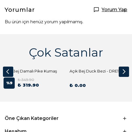
Yorumlar
Yorum Yap
Bu ürün için henüz yorum yapılmamış.
Çok Satanlar
Açık Bej Damalı Pike Kumaş
Açık Bej Duck Bezi - DRE1144 Kumaş Peçete
₺ 349.90
%
9
₺ 319.90
₺ 0.00
Öne Çıkan Kategoriler
Hesabım