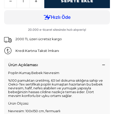
SEPETE EKLE
2000 TL üzeri ücretsiz kargo
Kredi Kartına Taksit İmkanı
Ürün Açıklaması
Poplin Kumaş Bebek Nevresim
%100 pamuktan üretilmiş, 63 tel dokuma sıklığına sahip ve
Oeko-Tex sertifikalı poplin kumaştan hazırlanan bu bebek
nevresim, hafif, nefes alabilen ve yumuşak yapısıyla
bebeğinizin hassas cildine nazikçe temas eder. Dört
mevsim konforlu bir uyku ortamı sağlar.
Ürün Ölçüsü:
Nevresim: 100x150 cm, fermuarlı