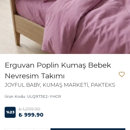
Erguvan Poplin Kumaş Bebek
Nevresim Takımı
JOYFUL BABY, KUMAŞ MARKETİ, PAKTEKS
Ürün Kodu
:
ULQ973E2-YHCR
₺ 1,299.90
%
23
₺ 999.90