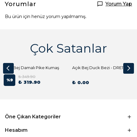
Yorumlar
Yorum Yap
Bu ürün için henüz yorum yapılmamış.
Çok Satanlar
Açık Bej Damalı Pike Kumaş
Açık Bej Duck Bezi - DRE1144 Kumaş Peçete
₺ 349.90
%
9
₺ 319.90
₺ 0.00
Öne Çıkan Kategoriler
Hesabım