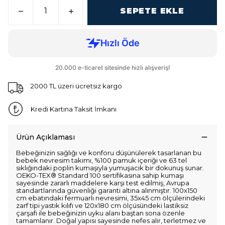
SEPETE EKLE
2000 TL üzeri ücretsiz kargo
Kredi Kartına Taksit İmkanı
Ürün Açıklaması
Bebeğinizin sağlığı ve konforu düşünülerek tasarlanan bu
bebek nevresim takımı, %100 pamuk içeriği ve 63 tel
sıklığındaki poplin kumaşıyla yumuşacık bir dokunuş sunar.
OEKO-TEX® Standard 100 sertifikasına sahip kumaşı
sayesinde zararlı maddelere karşı test edilmiş, Avrupa
standartlarında güvenliği garanti altına alınmıştır. 100x150
cm ebatındaki fermuarlı nevresimi, 35x45 cm ölçülerindeki
zarf tipi yastık kılıfı ve 120x180 cm ölçüsündeki lastiksiz
çarşafı ile bebeğinizin uyku alanı baştan sona özenle
tamamlanır. Doğal yapısı sayesinde nefes alır, terletmez ve